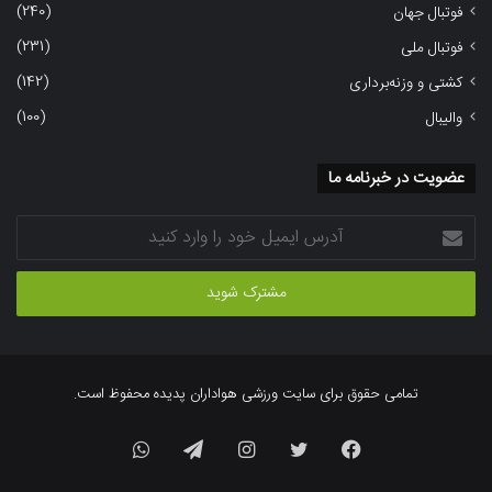
(240)
فوتبال جهان
(231)
فوتبال ملی
(142)
کشتی و وزنه‌برداری
(100)
والیبال
عضویت در خبرنامه ما
آدرس
ایمیل
خود
را
وارد
کنید
تمامی حقوق برای سایت ورزشی هواداران پدیده محفوظ است.
فیسبوک
توییتر
اینستاگرام
تلگرام
واتس