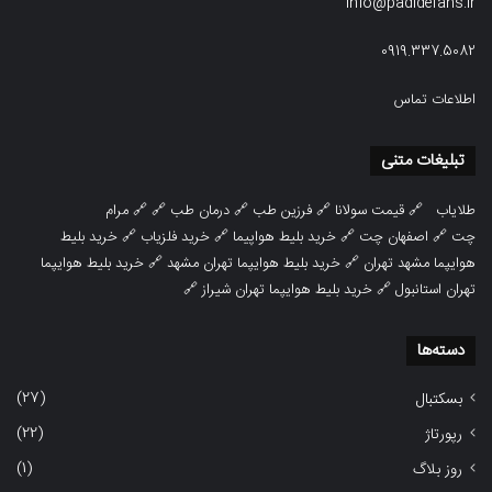
info@padidefans.ir
0919.337.5082
اطلاعات تماس
تبلیغات متنی
طلایاب
🔗
قیمت سولانا
🔗
فرزین طب
🔗
درمان طب
🔗 🔗
مرام
چت
🔗
اصفهان چت
🔗
خرید بلیط هواپیما
🔗
خرید فلزیاب
🔗
خرید بلیط
هوایپما مشهد تهران
🔗
خرید بلیط هوایپما تهران مشهد
🔗
خرید بلیط هوایپما
تهران استانبول
🔗
خرید بلیط هوایپما تهران شیراز
🔗
دسته‌ها
(27)
بسکتبال
(22)
رپورتاژ
(1)
روز بلاگ