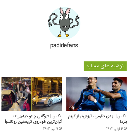
padidefans
نوشته های مشابه
عکس| مهدی طارمی باارزش‌تر از کریم
عکس |‌ «بوگاتی چنتو دیه‌چی»؛
بنزما
گران‌ترین خودروی کریستین رونالدو!
4 آبان, 1402
9 تیر, 1402