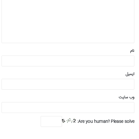
د
گ
ا
ه
*
نام
ایمیل
وب‌ سایت
Are you human? Please solve: