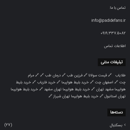
تماس با ما:
info@padidefans.ir
0919.337.5082
اطلاعات تماس
تبلیغات متنی
طلایاب
🔗
قیمت سولانا
🔗
فرزین طب
🔗
درمان طب
🔗 🔗
مرام
چت
🔗
اصفهان چت
🔗
خرید بلیط هواپیما
🔗
خرید فلزیاب
🔗
خرید بلیط
هوایپما مشهد تهران
🔗
خرید بلیط هوایپما تهران مشهد
🔗
خرید بلیط هوایپما
تهران استانبول
🔗
خرید بلیط هوایپما تهران شیراز
🔗
دسته‌ها
(27)
بسکتبال