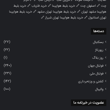
طلایاب
🔗
قیمت سولانا
🔗
فرزین طب
🔗
درمان طب
🔗 🔗
مرام
چت
🔗
اصفهان چت
🔗
خرید بلیط هواپیما
🔗
خرید فلزیاب
🔗
خرید بلیط
هوایپما مشهد تهران
🔗
خرید بلیط هوایپما تهران مشهد
🔗
خرید بلیط هوایپما
تهران استانبول
🔗
خرید بلیط هوایپما تهران شیراز
🔗
دسته‌ها
(27)
بسکتبال
(22)
رپورتاژ
(1)
روز بلاگ
(240)
فوتبال جهان
(231)
فوتبال ملی
(142)
کشتی و وزنه‌برداری
(100)
والیبال
عضویت در خبرنامه ما