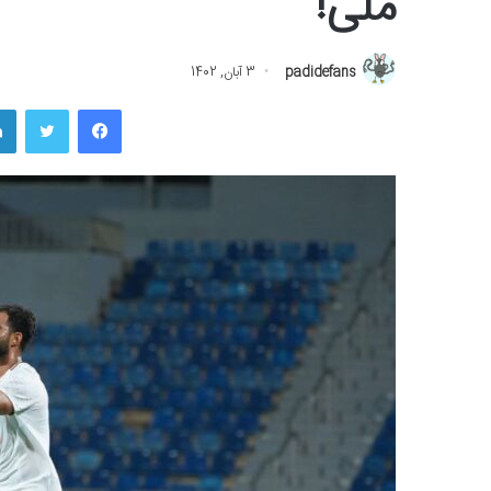
ملی!
padidefans
3 آبان, 1402
فیسبوک
توییتر