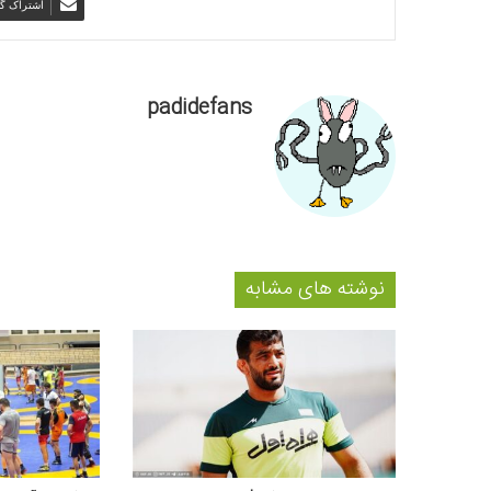
اشتراک گذ
padidefans
نوشته های مشابه