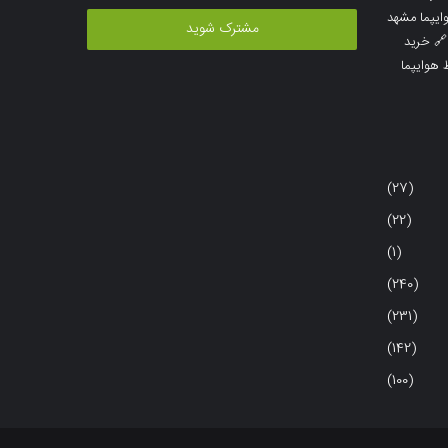
خود
خرید بلیط 
را
خرید

وارد
خرید بلی
کنید
(27)
(22)
(1)
(240)
(231)
(142)
(100)