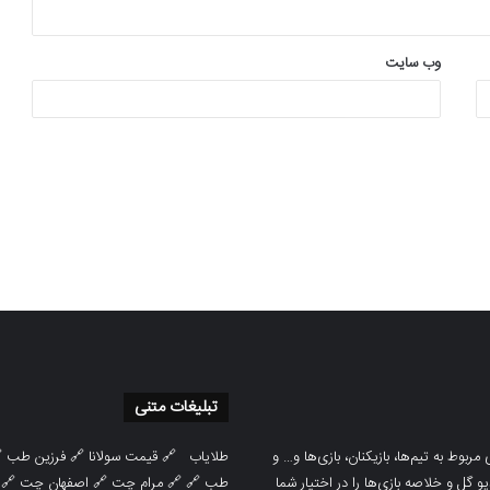
وب‌ سایت
تبلیغات متنی

فرزین طب
🔗
قیمت سولانا
🔗
طلایاب
سایت ورزشی هواداران پدیده جدیدترین، 
🔗
اصفهان چت
🔗
مرام چت
🔗 🔗
طب
پوشش نتایج زنده لیگ‌های مختلف، به همر