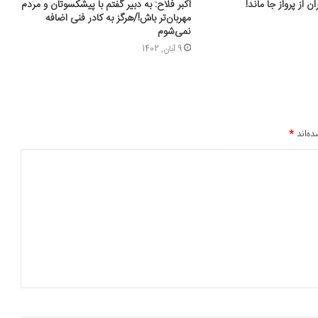
ن از پرواز جا ماند!
اکبر فلاح: به دبیر گفتم با پیشکسوتان و مردم
مهربان‌تر باش!/هرگز به کادر فنی اضافه
نمی‌شوم
9 آبان, 1402
ده‌اند
*