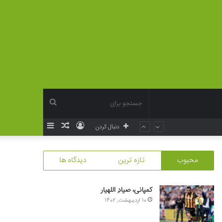
جستجو
ورود
نوشته
سایدبار
دنبال کردن
برای
تصادفی
محبوب
تازه ترین
دیدگاه ها
کمپانی، صیادِ اللهیار
10 اردیبهشت, 1402