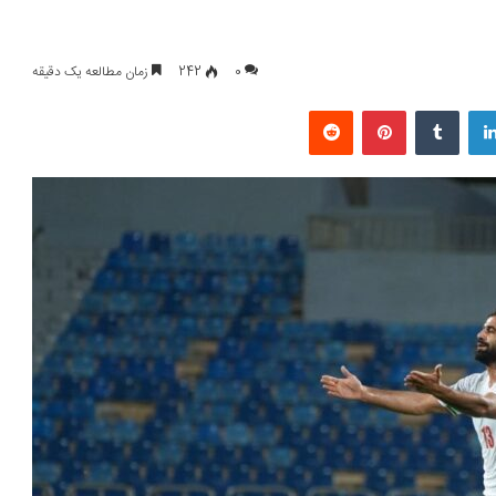
0
242
زمان مطالعه یک دقیقه
لینکداین
تامبلر
پینتریست
Reddit