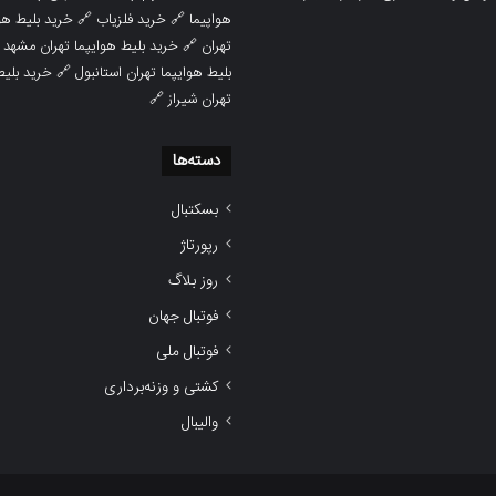
هوایپما مشهد
🔗
خرید فلزیاب
🔗
هواپیما

خرید بلیط هوایپما تهران مشهد
🔗
تهران
ط هوایپما
🔗
بلیط هوایپما تهران استانبول
🔗
تهران شیراز
دسته‌ها
بسکتبال
رپورتاژ
روز بلاگ
فوتبال جهان
فوتبال ملی
کشتی و وزنه‌برداری
والیبال