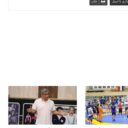
اری با ایمیل
چاپ