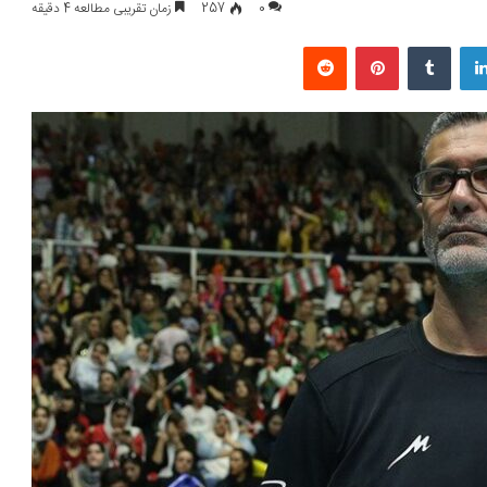
0
257
زمان تقریبی مطالعه 4 دقیقه
لینکداین
تامبلر
پینتریست
Reddit