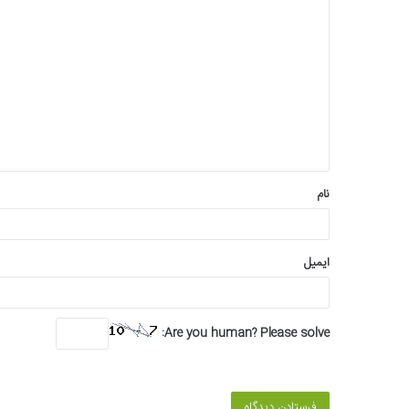
د
ی
د
گ
ا
ه
*
نام
ایمیل
Are you human? Please solve: