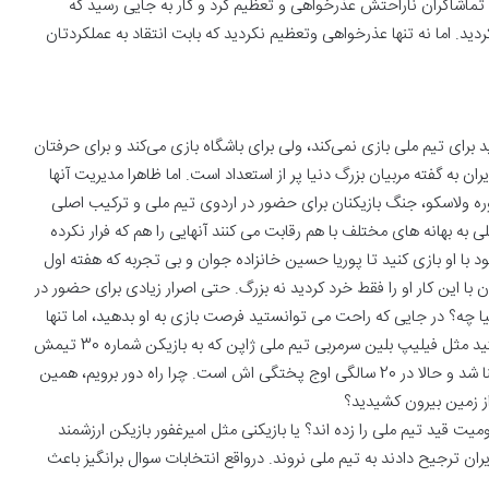
سلاوی باخت، 10 دقیقه تمام مقابل تماشاگران ناراحتش عذرخواهی و تعظیم کرد و کار به جایی رسید که
ردید. اما نه تنها عذرخواهی وتعظیم نکردید که بابت انتقاد به عملکردتان
برای تیم ملی بازی نمی‌کند، ولی برای باشگاه بازی می‌کند و برای حرفتان
یران به گفته مربیان بزرگ دنیا پر از استعداد است. اما ظاهرا مدیریت آنها
ه ولاسکو، جنگ بازیکنان برای حضور در اردوی تیم ملی و ترکیب اصلی
ی به بهانه های مختلف با هم رقابت می کنند آنهایی را هم که فرار نکرده
د با او بازی کنید تا پوریا حسین خانزاده جوان و بی تجربه که هفته اول
ن با این کار او را فقط خرد کردید نه بزرگ. حتی اصرار زیادی برای حضور در
سیا چه؟ در جایی که راحت می توانستید فرصت بازی به او بدهید، اما تنها
یک بار او را برای سرویس به زمین آوردید، درحالی که می توانستید مثل فیلیپ بلین سرمربی تیم ملی ژاپن که به بازیکن شماره 30 تیمش
کم کم فرصت بازی داد تا با زمین و شرایط بازی در لیگ ملتها آشنا شد و حالا در 20 سالگی اوج پختگی اش است. چرا راه دور برویم، همین
از زمین بیرون کشیدید؟
 قید تیم ملی را زده اند؟ یا بازیکنی مثل امیرغفور بازیکن ارزشمند
 ترجیح دادند به تیم ملی نروند. درواقع انتخابات سوال برانگیز باعث