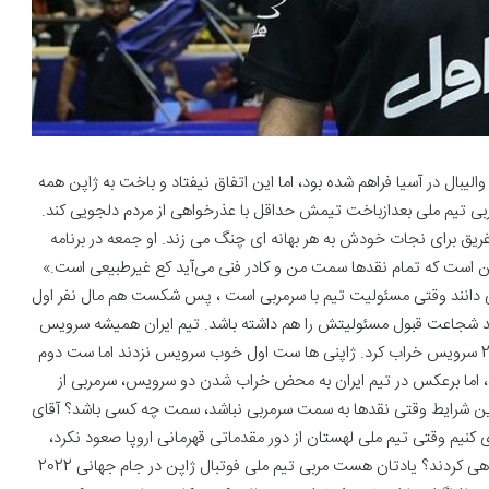
 والیبال در آسیا فراهم شده بود، اما این اتفاق نیفتاد و باخت به ژاپن همه
رمربی تیم ملی بعدازباخت تیمش حداقل با عذرخواهی از مردم دلجویی کند.
یق برای نجات خودش به هر بهانه ای چنگ می زند. او جمعه در برنامه
ن است که تمام نقدها سمت من و کادر فنی می‌آید کع غیرطبیعی است.»
ی دانند وقتی مسئولیت تیم با سرمربی است ، پس شکست هم مال نفر اول
ید شجاعت قبول مسئولیتش را هم داشته باشد. تیم ایران همیشه سرویس
زن بوده و با همین شگرد رقبا را اذیت کرده. تیم ژاپن در فینال 20 سرویس خراب کرد. ژاپنی ها ست اول خوب سرویس نزدند اما ست دوم
د، اما برعکس در تیم ایران به محض خراب شدن دو سرویس، سرمربی از
با این شرایط وقتی نقدها به سمت سرمربی نباشد، سمت چه کسی باشد؟ آقای
ی کنیم وقتی تیم ملی لهستان از دور مقدماتی قهرمانی اروپا صعود نکرد،
همه کادر و بازیکنان در کنفرانس خبری از مردم کشورشان عذرخواهی کردند؟ یادتان هست مربی تیم ملی فوتبال ژاپن در جام جهانی 2022