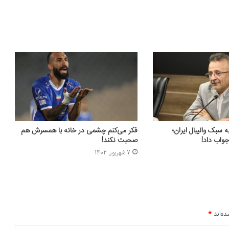
 سبک والیبال ایران؛
فکر می‌کنم چشمی در خانه با همسرش هم
واب داد!
صحبت نکند!
7 شهریور, 1402
ده‌اند
*