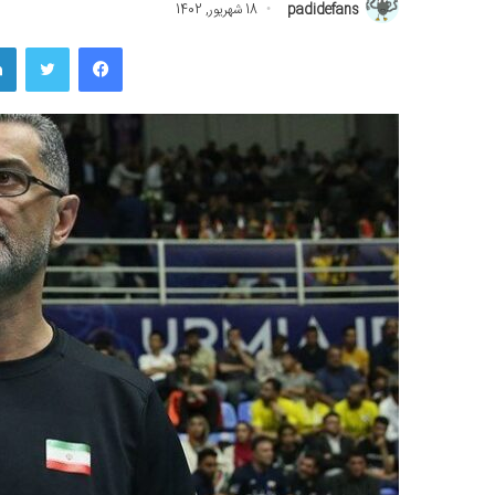
padidefans
18 شهریور, 1402
فیسبوک
توییتر