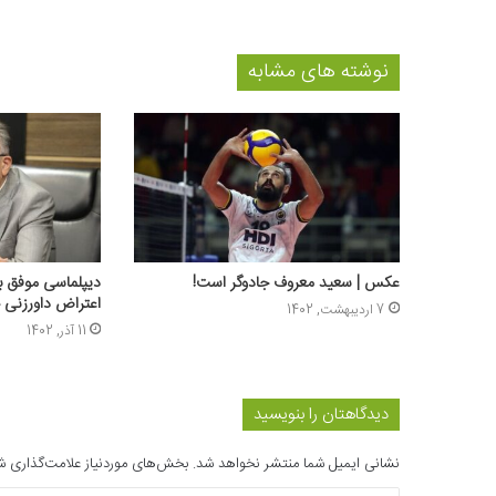
نوشته های مشابه
عکس | سعید معروف جادوگر است!
دیپلماسی موفق به
اعتراض داورزنی ج
7 اردیبهشت, 1402
11 آذر, 1402
دیدگاهتان را بنویسید
نشانی ایمیل شما منتشر نخواهد شد.
بخش‌های موردنیاز علامت‌گذاری ش