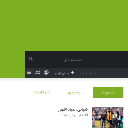
جستجو
ورود
نوشته
سایدبار
دنبال کردن
برای
تصادفی
محبوب
تازه ترین
دیدگاه ها
کمپانی، صیادِ اللهیار
10 اردیبهشت, 1402