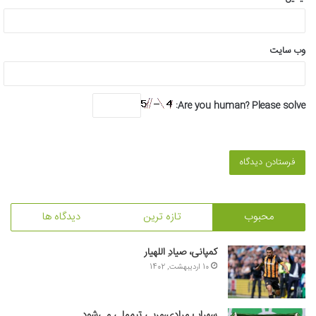
وب‌ سایت
Are you human? Please solve:
محبوب
تازه ترین
دیدگاه ها
کمپانی، صیادِ اللهیار
10 اردیبهشت, 1402
سهراب مرادی،مربی تیم‌ملی می‌شود