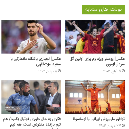
نوشته های مشابه
عکس‌| پوستر ویژه رم برای اولین گل
عکس‌| لجبازی باشگاه دانمارکی با
سردار آزمون
سعید عزت‌اللهی
15 آبان, 1402
8 مرداد, 1402
توافق ملی‌پوش ایرانی با اوساسونا
فکری به حال داوری فوتبال بکنید/ هم
تیم بازنده معترض است، هم تیم
23 خرداد, 1402