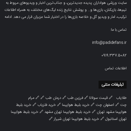
سایت ورزشی هواداران پدیده جدیدترین، و جذاب‌ترین اخبار و ویدیوهای مربوط به
تیم‌ها، بازیکنان، بازی‌ها و… و پوشش نتایج زنده لیگ‌های مختلف، به همراه اطلاعات
ترکیب، امار و ویدیو‌‌ گل‌ و خلاصه بازی‌ها را در اختیار شما عزیزان قرار می دهد.
ادامه
تماس با ما:
info@padidefans.ir
0919.337.5082
اطلاعات تماس
تبلیغات متنی
طلایاب
🔗
قیمت سولانا
🔗
فرزین طب
🔗
درمان طب
🔗 🔗
مرام
چت
🔗
اصفهان چت
🔗
خرید بلیط هواپیما
🔗
خرید فلزیاب
🔗
خرید بلیط
هوایپما مشهد تهران
🔗
خرید بلیط هوایپما تهران مشهد
🔗
خرید بلیط هوایپما
تهران استانبول
🔗
خرید بلیط هوایپما تهران شیراز
🔗