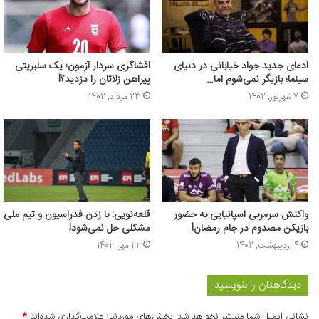
ادعای جدید جواد خیابانی در دنیای
افشاگری سردار آزمون؛ یک سلبریتی
سینما؛ بازیگر نمی‌شوم اما…
پیراهن زلاتان را دزدید؟!
7 شهریور, 1402
23 مرداد, 1402
واکنش سرمربی اسپانیایی به حضور
قلعه‌نویی: با زدن فدراسیون و تیم ملی
بازیکن مصدوم در جام رمضان!
مشکلی حل نمی‌شود!
4 اردیبهشت, 1402
22 مهر, 1402
دیدگاهتان را بنویسید
نشانی ایمیل شما منتشر نخواهد شد.
بخش‌های موردنیاز علامت‌گذاری شده‌اند
*