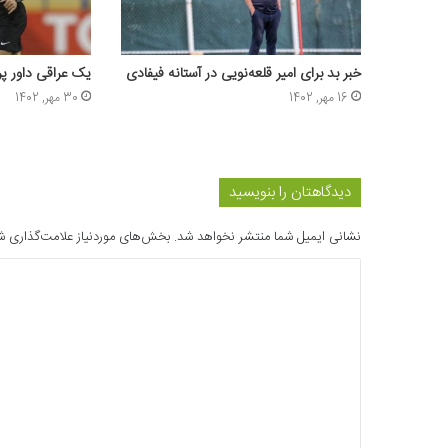
خبر بد برای امیر قلعه‌نویی در آستانه فیفادی
یک عراقی داور پ
16 مهر, 1402
30 مهر, 1402
دیدگاهتان را بنویسید
نشانی ایمیل شما منتشر نخواهد شد.
بخش‌های موردنیاز علامت‌گذاری ش
د
ی
د
گ
ا
ه