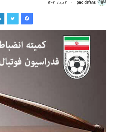
padidefans
31 مرداد, 1402
فیسبوک
توییتر