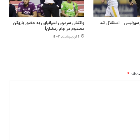
رسپولیس – استقلال شد
واکنش سرمربی اسپانیایی به حضور بازیکن
مصدوم در جام رمضان!
4 اردیبهشت, 1402
ده‌اند
*