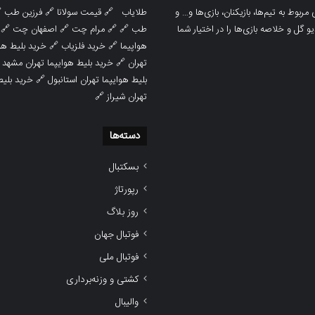

فرزین طب
🔗
قیمت سولانا
🔗
طلایاب
سایت ورزشی هواداران پدیده جدیدترین، 
🔗
اصفهان چت
🔗
مرام چت
🔗 🔗
طب
پوشش نتایج زنده لیگ‌های مختلف، به همر
هوایپما مشهد
🔗
خرید فلزیاب
🔗
هواپیما

خرید بلیط هوایپما تهران مشهد
🔗
تهران
ط هوایپما
🔗
بلیط هوایپما تهران استانبول
🔗
تهران شیراز
دسته‌ها
بسکتبال
رپورتاژ
روز بلاگ
فوتبال جهان
فوتبال ملی
کشتی و وزنه‌برداری
والیبال