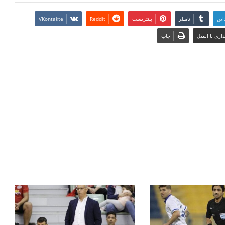
این
تامبلر
پینتریست
Reddit
VKontakte
اری با ایمیل
چاپ