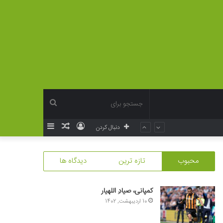
جستجو
ورود
نوشته
سایدبار
دنبال کردن
برای
تصادفی
محبوب
تازه ترین
دیدگاه ها
کمپانی، صیادِ اللهیار
10 اردیبهشت, 1402