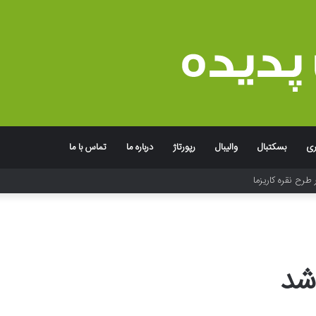
ری
بسکتبال
والیبال
رپورتاژ
درباره ما
تماس با ما
 طرح نقره کاریزما
شد