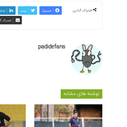
اشتراک گذاری
فیسبوک
توییتر
لینکد
اشتراک گذ
padidefans
نوشته های مشابه