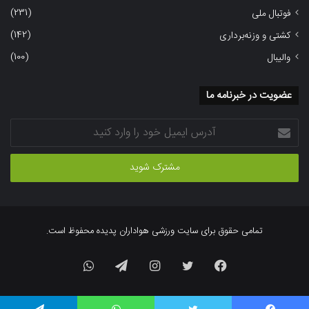
(231)
فوتبال ملی
(142)
کشتی و وزنه‌برداری
(100)
والیبال
عضویت در خبرنامه ما
آدرس
ایمیل
خود
را
وارد
کنید
تمامی حقوق برای سایت ورزشی هواداران پدیده محفوظ است.
فیسبوک
توییتر
اینستاگرام
تلگرام
واتس
آپ