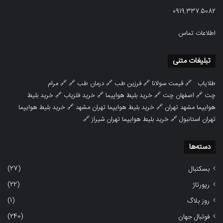
0919.337.5082
اطلاعات تماس
تبلیغات متنی
طلایاب
🔗
قیمت سولانا
🔗
فرزین طب
🔗
درمان طب
🔗 🔗
مرام
چت
🔗
اصفهان چت
🔗
خرید بلیط هواپیما
🔗
خرید فلزیاب
🔗
خرید بلیط
هوایپما مشهد تهران
🔗
خرید بلیط هوایپما تهران مشهد
🔗
خرید بلیط هوایپما
تهران استانبول
🔗
خرید بلیط هوایپما تهران شیراز
🔗
دسته‌ها
(27)
بسکتبال
(22)
رپورتاژ
(1)
روز بلاگ
(240)
فوتبال جهان