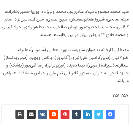
سید محمد موسوی، میلاد عبادی‌پور، محمد ولی‌زاده، پوریا حسین‌خانزاده،
میثم صالحی، شهروز همایونفرمنش، مبین نصری، امین اسماعیل‌نژاد، صابر
کاظمی، محمدرضا حضرت‌پور، آرمان صالحی، محمدطاهر وادی، جواد کریمی
و محمد فلاح 14 بازیکن ایران در این رقابت‌ها هستند.
مصطفی کارخانه به عنوان سرپرست، بهروز عطایی (سرمربی)، علیرضا
طلوع‌کیان (مربی)، امین علی‌اکبری (آنالیزور)، یاناس ویچیچ (مربی بدنساز)
عبدالرضاذعلیزاده ( مربی)، نیما ده‌پناه (فیزیوتراپ)، رضا قلی‌پور (پزشک) و
حمزه فتحی به عنوان ماساژور کادر فنی تیم ملی را در این مسابقات همراهی
می‌کنند.
257 251