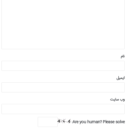
ی
د
گ
ا
ه
*
نام
ایمیل
وب‌ سایت
Are you human? Please solve: