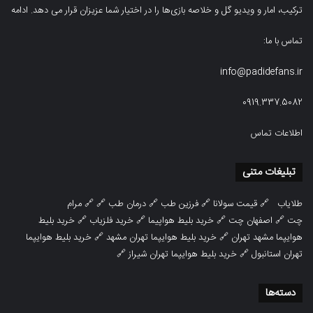
ترکیب، امار و ویدیو‌‌ گل‌ و خلاصه بازی‌ها را در اختیار شما عزیزان قرار می دهد.
ادامه
تماس با ما:
info@padidefans.ir
0919.337.5082
اطلاعات تماس
تبلیغات متنی
طلایاب
🔗
قیمت سولانا
🔗
فرزین طب
🔗
درمان طب
🔗 🔗
مرام
چت
🔗
اصفهان چت
🔗
خرید بلیط هواپیما
🔗
خرید فلزیاب
🔗
خرید بلیط
هوایپما مشهد تهران
🔗
خرید بلیط هوایپما تهران مشهد
🔗
خرید بلیط هوایپما
تهران استانبول
🔗
خرید بلیط هوایپما تهران شیراز
🔗
دسته‌ها