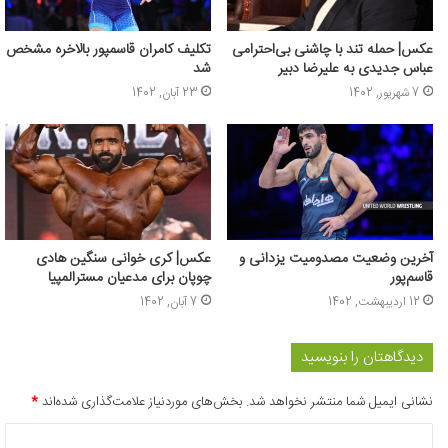
عکس| حمله تند با چاشنی بی‌احترامی
تکلیف کامران قاسمپور بالاخره مشخص
عباس جدیدی به علیرضا دبیر
شد
7 شهریور, 1402
23 آبان, 1402
آخرین وضعیت مصدومیت یزدانی و
عکس| کری خوانی سنگین هادی
قاسم‌پور
چوپان برای مدعیان مسترالمپیا
12 اردیبهشت, 1402
7 آبان, 1402
دیدگاهتان را بنویسید
نشانی ایمیل شما منتشر نخواهد شد.
بخش‌های موردنیاز علامت‌گذاری شده‌اند
*
د