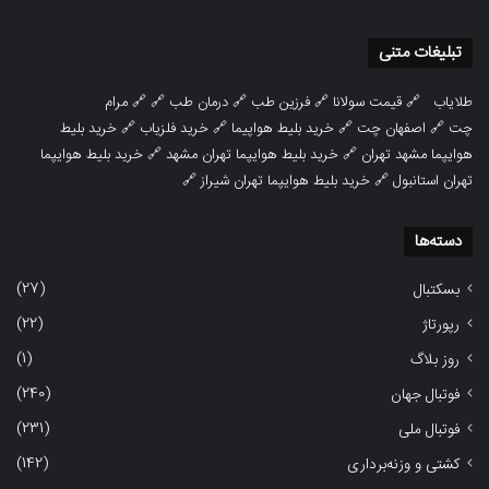
تبلیغات متنی
طلایاب
🔗
قیمت سولانا
🔗
فرزین طب
🔗
درمان طب
🔗 🔗
مرام
چت
🔗
اصفهان چت
🔗
خرید بلیط هواپیما
🔗
خرید فلزیاب
🔗
خرید بلیط
هوایپما مشهد تهران
🔗
خرید بلیط هوایپما تهران مشهد
🔗
خرید بلیط هوایپما
تهران استانبول
🔗
خرید بلیط هوایپما تهران شیراز
🔗
دسته‌ها
(27)
بسکتبال
(22)
رپورتاژ
(1)
روز بلاگ
(240)
فوتبال جهان
(231)
فوتبال ملی
(142)
کشتی و وزنه‌برداری