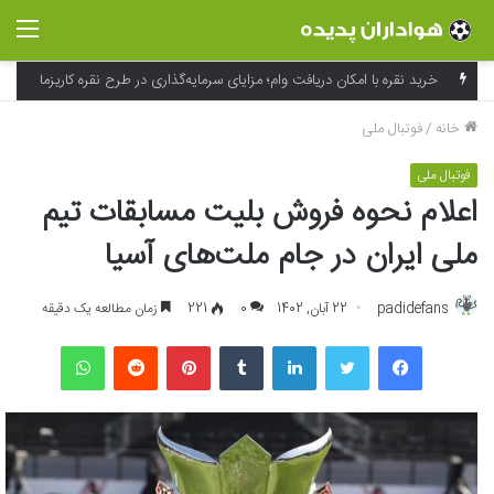
منو
خرید نقره با امکان دریافت وام؛ مزایای سرمایه‌گذاری در طرح نقره کاریزما
خانه
/
فوتبال ملی
فوتبال ملی
اعلام نحوه فروش بلیت مسابقات تیم
ملی ایران در جام ملت‌های آسیا
padidefans
22 آبان, 1402
0
221
زمان مطالعه یک دقیقه
فیسبوک
توییتر
لینکداین
تامبلر
پینتریست
Reddit
واتس آپ