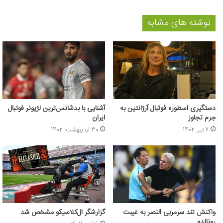
نوشته های مشابه
دستگیری اسطوره فوتبال آرژانتین به
آشنایی با بدشانس‌ترین لژیونر فوتبال
جرم تجاوز
ایران
7 تیر, 1402
30 اردیبهشت, 1402
واکنش تند سرمربی النصر به غیبت
گزارشگر ال‌کلاسیکو مشخص شد
رونالدو