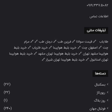
0919.337.5082
اطلاعات تماس
تبلیغات متنی
طلایاب
🔗
قیمت سولانا
🔗
فرزین طب
🔗
درمان طب
🔗 🔗
مرام
چت
🔗
اصفهان چت
🔗
خرید بلیط هواپیما
🔗
خرید فلزیاب
🔗
خرید بلیط
هوایپما مشهد تهران
🔗
خرید بلیط هوایپما تهران مشهد
🔗
خرید بلیط هوایپما
تهران استانبول
🔗
خرید بلیط هوایپما تهران شیراز
🔗
دسته‌ها
(27)
بسکتبال
(22)
رپورتاژ
(1)
روز بلاگ
(240)
فوتبال جهان