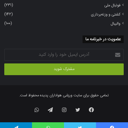
(231)
فوتبال ملی
(142)
کشتی و وزنه‌برداری
(100)
والیبال
عضویت در خبرنامه ما
آدرس
ایمیل
خود
را
وارد
کنید
تمامی حقوق برای سایت ورزشی هواداران پدیده محفوظ است.
فیسبوک
توییتر
اینستاگرام
تلگرام
واتس
آپ