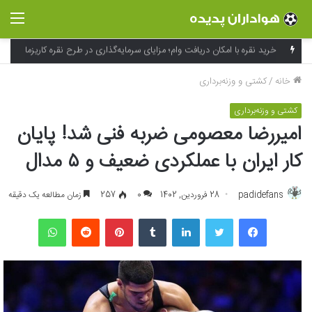
منو
فراتر از لوگو؛ جادوی شخصی‌سازی و بسته‌بندی در خلق تجربه به یاد ماندنی برند
خانه
/
کشتی و وزنه‌برداری
کشتی و وزنه‌برداری
امیررضا معصومی ضربه فنی شد! پایان
کار ایران با عملکردی ضعیف و ۵ مدال
padidefans
28 فروردین, 1402
0
257
زمان مطالعه یک دقیقه
فیسبوک
توییتر
لینکداین
تامبلر
پینتریست
Reddit
واتس آپ