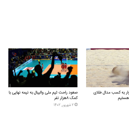
ار به کسب مدال طلای
صعود راحت تیم ملی والیبال به نیمه نهایی با
 هستیم
کمک ۸هزار نفر
2 شهریور, 1402