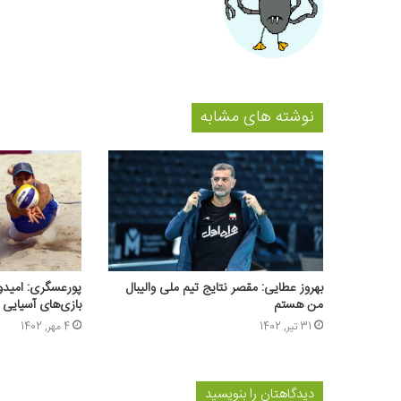
نوشته های مشابه
بهروز عطایی: مقصر نتایج تیم ملی والیبال
پورعسگری: امیدو
من هستم
بازی‌های آسیایی
31 تیر, 1402
4 مهر, 1402
دیدگاهتان را بنویسید