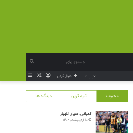
جستجو
ورود
نوشته
سایدبار
دنبال کردن
برای
تصادفی
محبوب
تازه ترین
دیدگاه ها
کمپانی، صیادِ اللهیار
10 اردیبهشت, 1402