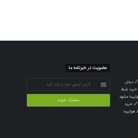
عضویت در خبرنامه ما
آدرس
درمان

ایمیل
خرید بلیط
خود
خرید بلیط 
را
خرید

وارد
خرید بلی
کنید