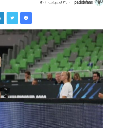
padidefans
29 اردیبهشت, 1402
فیسبوک
توییتر