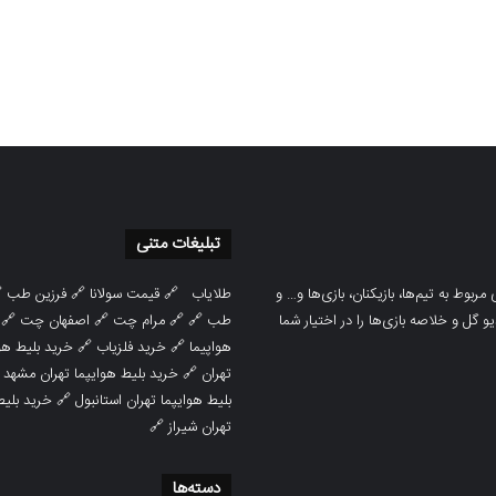
تبلیغات متنی

فرزین طب
🔗
قیمت سولانا
🔗
طلایاب
سایت ورزشی هواداران پدیده جدیدترین، 
🔗
اصفهان چت
🔗
مرام چت
🔗 🔗
طب
پوشش نتایج زنده لیگ‌های مختلف، به همر
هوایپما مشهد
🔗
خرید فلزیاب
🔗
هواپیما

خرید بلیط هوایپما تهران مشهد
🔗
تهران
ط هوایپما
🔗
بلیط هوایپما تهران استانبول
🔗
تهران شیراز
دسته‌ها