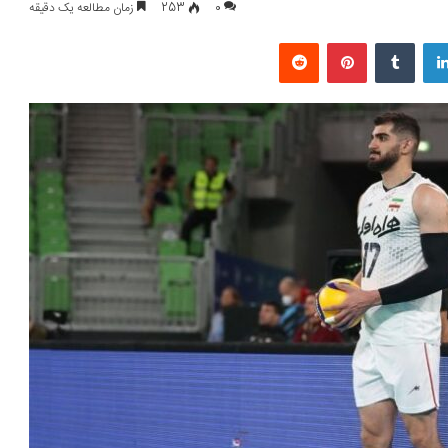
0
253
زمان مطالعه یک دقیقه
لینکداین
تامبلر
پینتریست
Reddit