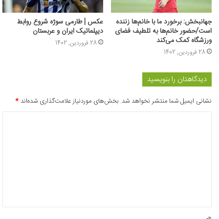
جهانبخش: برخورد ما با خانم‌ها زننده
عکس | طارمی سوژه شروع روابط
است/حضور خانم‌ها به تلطیف فضای
دیپلماتیک ایران و عربستان
ورزشگاه کمک می‌کند
28 فروردین, 1402
28 فروردین, 1402
دیدگاهتان را بنویسید
نشانی ایمیل شما منتشر نخواهد شد.
بخش‌های موردنیاز علامت‌گذاری شده‌اند
*
د
ی
د
گ
ا
ه
*