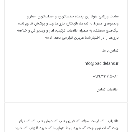
درباره ما
سایت ورزشی هواداران پدیده جدیدترین، و جذاب‌ترین اخبار و
ویدیوهای مربوط به تیم‌ها، بازیکنان، بازی‌ها و… و پوشش نتایج زنده
لیگ‌های مختلف، به همراه اطلاعات ترکیب، امار و ویدیو‌‌ گل‌ و خلاصه
بازی‌ها را در اختیار شما عزیزان قرار می دهد.
ادامه
تماس با ما:
info@padidefans.ir
0919.337.5082
اطلاعات تماس
تبلیغات متنی
طلایاب
🔗
قیمت سولانا
🔗
فرزین طب
🔗
درمان طب
🔗 🔗
مرام
چت
🔗
اصفهان چت
🔗
خرید بلیط هواپیما
🔗
خرید فلزیاب
🔗
خرید