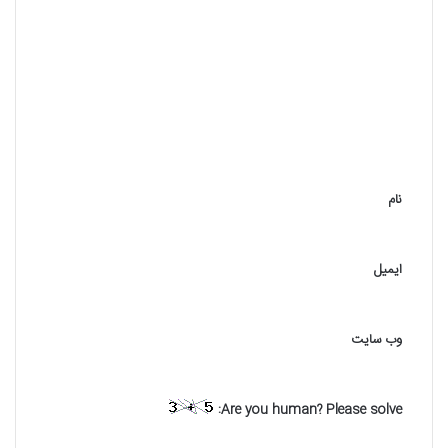
د
ی
د
گ
ا
ه
نام
*
ایمیل
وب‌ سایت
Are you human? Please solve: