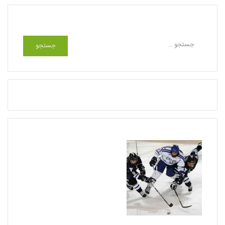
جستجو
ج
س
ت
ج
و
ب
ر
ا
ی
: