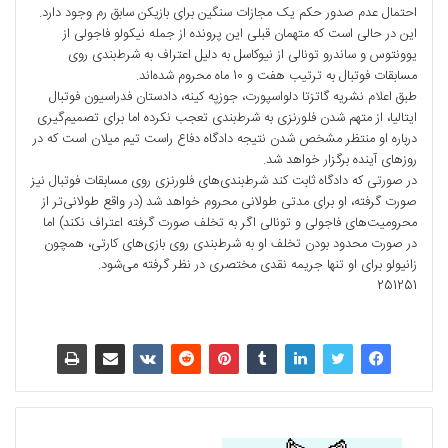
احتمال عدم صدور حکم یک مجازات سنگین برای بازیکن سابق رم وجود دارد.
این در حالی است که متهمان قبلی این پرونده از جمله نیکولو فاجولی از
یوونتوس و ساندرو تونالی از نیوکاسل به دلیل اعتراف به شرط‌بندی روی
مسابقات فوتبال به ترتیب هفت و 10 ماه محروم شده‌اند.
طبق اعلام نشریه گاتزتا دلواسپورت، جوزپه کینه، دادستان فدراسیون فوتبال
ایتالیا، از متهم شدن فلورنزی به شرط‌بندی تعجب نکرده اما برای تصمیم‌گیری
درباره او منتظر مشخص شدن نتیجه دادگاه دفاع راست تیم میلان است که در
روزهای آینده برگزار خواهد شد.
در صورتی که دادگاه ثابت کند شرط‌بندی‌های فلورنزی روی مسابقات فوتبال نیز
صورت گرفته، او برای مدتی طولانی محروم خواهد شد (در واقع طولانی‌تر از
محرومیت‌های فاجولی و تونالی اگر به تخلف صورت گرفته اعتراف نکند) اما
در صورت محدود بودن تخلف او به شرط‌بندی روی بازی‌های کارتی، همچون
زانیولو برای او تنها جریمه نقدی مختصری در نظر گرفته می‌شود.
251251