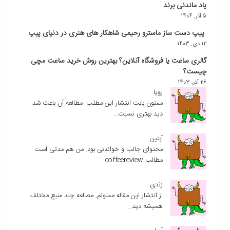
یاد ماندنی برند
5 آذر, 1404
پیپ دست‌ ساز ماسترو رحیمی شاهکار های هنری در دنیای پیپ
12 دی, 1403
گالری ساعت یا فروشگاه آنلاین؟ بهترین روش خرید ساعت مچی
چیست؟
26 آذر, 1403
رویا
ممنون بابت انتشار این مطلب. مطالعه آن باعث شد
دید بهتری نسبت...
آبتین
محتوای جالب و خواندنی بود. من هم مدتی است
مطالب coffeereview...
زندی
از انتشار این مقاله ممنونم. مطالعه چند منبع مختلف
همیشه دید...