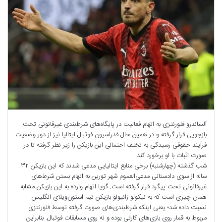
آلساندرو فلورنتزی به اتهام فعالیت در پایگاه‌های شرط‌بندی غیرقانونی تحت
بازجویی قرار گرفته و در همین حال فدراسیون فوتبال ایتالیا نیز از دور وضعیت
فرآیند حقوقی رسیدگی به تخلف احتمالی این بازیکن را زیر نظر گرفته تا در
صورت اثبات با او برخورد کند.
شب گذشته (چهارشنبه) برخی منابع ایتالیایی مدعی شدند که این بازیکن 32
ساله از سوی دادستانی مدعی‌العموم شهر تورین به اتهام بستن شرط‌های
غیرقانونی تحت پیگرد قرار گرفته است. گویا اتهام وارده به این بازیکن مشابه
همان چیزی است که به نیکولو زانیولو بازیکن تیم استون‌ویلای انگلیس
نسبت داده شد؛ یعنی اینکه شرط‌بندی‌های صورت گرفته توسط فلورنتزی
مربوط به قمار روی بازی‌های کارتی بوده و نه روی مسابقات فوتبال. بنابراین