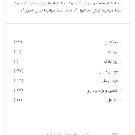
بلیط هوایپما مشهد تهران
🔗
خرید بلیط هوایپما تهران مشهد
🔗
خرید
بلیط هوایپما تهران استانبول
🔗
خرید بلیط هوایپما تهران شیراز
🔗
دسته‌ها
(27)
بسکتبال
(22)
رپورتاژ
(1)
روز بلاگ
(240)
فوتبال جهان
(231)
فوتبال ملی
(142)
کشتی و وزنه‌برداری
(100)
والیبال
عضویت در خبرنامه ما
آدرس