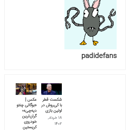
padidefans
نوشته های مشابه
شکست قطر
عکس |‌
با کی‌روش در
«بوگاتی چنتو
اولین بازی
دیه‌چی»؛
گران‌ترین
18 خرداد,
خودروی
1402
کریستین