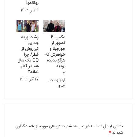
رونالدو!
9 تیر, 1402
عکس| 4
پشت پرده
تصویر از
جدایی
جورجینا و
کی‌روش از
خواهرش که
قطر/ چرا
هرگز ندیده
CQ یک سال
بودید
هم در قطر
نماند؟
2
17 آذر, 1402
اردیبهشت,
1402
دیدگاهتان را بنویسید
نشانی ایمیل شما منتشر نخواهد شد.
بخش‌های موردنیاز علامت‌گذاری
شده‌اند
*