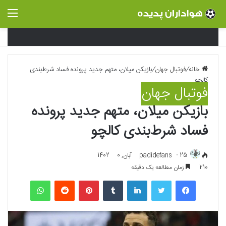
منو
خانه
/
فوتبال جهان
/
بازیکن میلان، متهم جدید پرونده فساد شرط‌بندی
کالچو
فوتبال جهان
بازیکن میلان، متهم جدید پرونده
فساد شرط‌بندی کالچو
25 آبان, 1402
padidefans
0
210
زمان مطالعه یک دقیقه
فیسبوک
توییتر
لینکداین
تامبلر
پینتریست
Reddit
واتس آپ