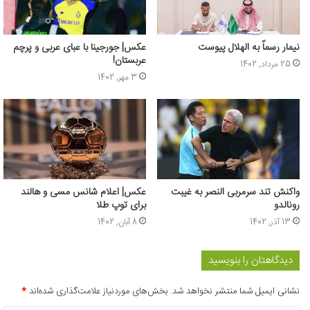
نیمار رسماً به الهلال پیوست
عکس‌| جورجینا با عبای عربی و پرچم
عربستان!
25 مرداد, 1402
3 مهر, 1402
واکنش تند سرمربی النصر به غیبت
عکس‌| اعلام شانس مسی و هالند
رونالدو
برای توپ طلا
13 آذر, 1402
8 آبان, 1402
دیدگاهتان را بنویسید
نشانی ایمیل شما منتشر نخواهد شد.
بخش‌های موردنیاز علامت‌گذاری شده‌اند
*