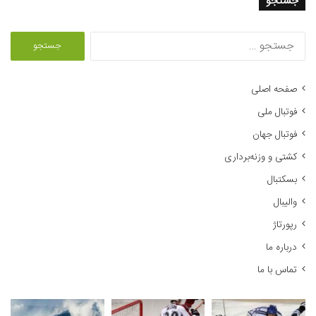
جستجو
ج
س
ت
ج
صفحه اصلی
و
فوتبال ملی
ب
ر
فوتبال جهان
ا
کشتی و وزنه‌برداری
ی
:
بسکتبال
والیبال
رپورتاژ
درباره ما
تماس با ما