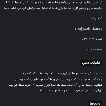
تیم‌ها، بازیکنان، بازی‌ها و… و پوشش نتایج زنده لیگ‌های مختلف، به همراه اطلاعات
ترکیب، امار و ویدیو‌‌ گل‌ و خلاصه بازی‌ها را در اختیار شما عزیزان قرار می دهد.
ادامه
تماس با ما:
info@padidefans.ir
0919.337.5082
اطلاعات تماس
تبلیغات متنی
طلایاب
🔗
قیمت سولانا
🔗
فرزین طب
🔗
درمان طب
🔗 🔗
مرام
چت
🔗
اصفهان چت
🔗
خرید بلیط هواپیما
🔗
خرید فلزیاب
🔗
خرید بلیط
هوایپما مشهد تهران
🔗
خرید بلیط هوایپما تهران مشهد
🔗
خرید بلیط هوایپما
تهران استانبول
🔗
خرید بلیط هوایپما تهران شیراز
🔗
دسته‌ها