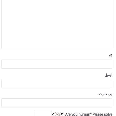
د
ی
د
گ
ا
ه
*
نام
ایمیل
وب‌ سایت
Are you human? Please solve: