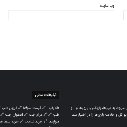
وب‌ سایت
تبلیغات متنی

فرزین طب
🔗
قیمت سولانا
🔗
طلایاب
سایت ورزشی هواداران پدیده جدیدترین، 
🔗
اصفهان چت
🔗
مرام چت
🔗 🔗
طب
پوشش نتایج زنده لیگ‌های مختلف، به همر
هوایپما مشهد
🔗
خرید فلزیاب
🔗
هواپیما