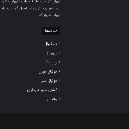

خرید بلیط هوایپما تهران مشهد
🔗
تهران
ط هوایپما
🔗
بلیط هوایپما تهران استانبول
🔗
تهران شیراز
دسته‌ها
بسکتبال
رپورتاژ
روز بلاگ
فوتبال جهان
فوتبال ملی
کشتی و وزنه‌برداری
والیبال