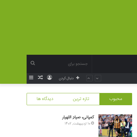
جستجو
ورود
نوشته
سایدبار
دنبال کردن
برای
تصادفی
محبوب
تازه ترین
دیدگاه ها
کمپانی، صیادِ اللهیار
10 اردیبهشت, 1402