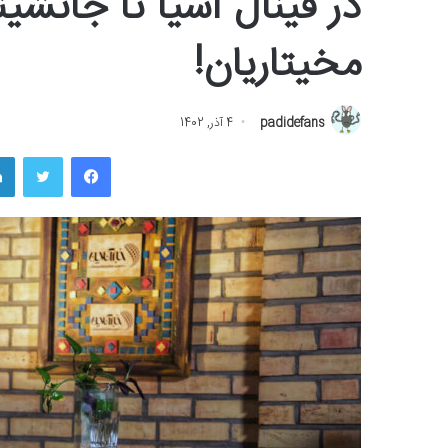
در فینال آسیا تا جانش
مخیتاریان!
padidefans
4 آذر, 1402
فیسبوک
توییتر