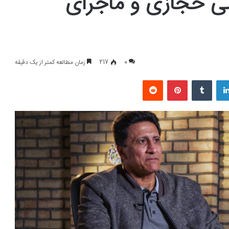
ینی حجازی و ماجرای
0
217
زمان مطالعه کمتر از یک دقیقه
لینکداین
تامبلر
پینتریست
Reddit