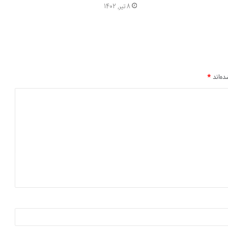
8 تیر, 1402
ده‌اند
*