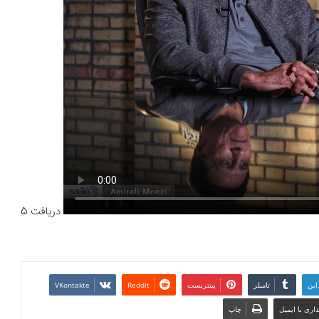
دریافت 5
این
تامبلر
پینتریست
Reddit
VKontakte
اری با ایمیل
چاپ