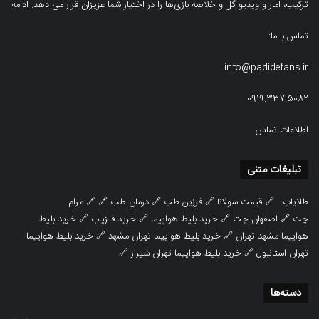
ترکیب، امار و ویدیو‌‌ گل‌ و خلاصه بازی‌ها را در اختیار شما عزیزان قرار می دهد.
ادامه
تماس با ما:
info@padidefans.ir
0919.337.5082
اطلاعات تماس
تبلیغات متنی
طلایاب
🔗
قیمت سولانا
🔗
فرزین طب
🔗
درمان طب
🔗 🔗
مرام
چت
🔗
اصفهان چت
🔗
خرید بلیط هواپیما
🔗
خرید فلزیاب
🔗
خرید بلیط
هوایپما مشهد تهران
🔗
خرید بلیط هوایپما تهران مشهد
🔗
خرید بلیط هوایپما
تهران استانبول
🔗
خرید بلیط هوایپما تهران شیراز
🔗
دسته‌ها