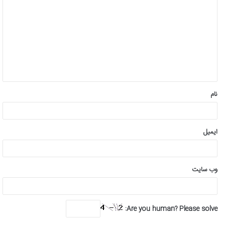
ی
د
گ
ا
ه
*
نام
ایمیل
وب‌ سایت
Are you human? Please solve: