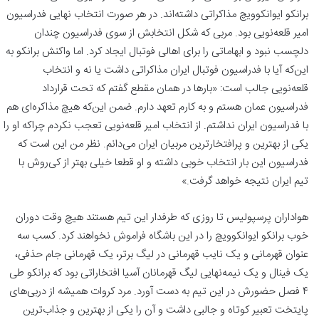
برانکو ایوانکوویچ مذاکراتی داشته‌اند. در هر صورت انتخاب نهایی فدراسیون
امیر قلعه‌نویی بود. مربی که شکل انتخابش از سوی فدراسیون چندان
دلچسب نبود و ابهاماتی را برای اهالی فوتبال ایجاد کرد. اما واکنش برانکو به
این‌که آیا با فدراسیون فوتبال ایران مذاکراتی داشت یا نه و انتخاب
قلعه‌نویی جالب است: «بارها در همان مقطع گفتم که تحت قرارداد
فدراسیون عمان هستم و به کارم تعهد دارم. ضمن این‌که هیچ مذاکره‌ای هم
با فدراسیون ایران نداشتم. از انتخاب امیر قلعه‌نویی تعجب نکردم چراکه او را
یکی از بهترین و پرافتخارترین مربیان ایران می‌دانم. نظر من این است که
فدراسیون این بار انتخاب خوبی داشته و او قطعا خیلی بهتر از کی‌روش با
تیم ایران نتیجه خواهد گرفت.»
هواداران پرسپولیس تا روزی که طرفدار این تیم هستند هیچ وقت دوران
خوب برانکو ایوانکوویچ را در این باشگاه فراموش نخواهند کرد. کسب سه
عنوان قهرمانی و یک نایب قهرمانی در لیگ برتر، یک قهرمانی جام حذفی،
یک فینال و یک نیمه‌نهایی لیگ قهرمانان آسیا افتخاراتی بود که برانکو طی
۴ فصل حضورش در این تیم به دست آورد. مرد کروات همیشه از دربی‌های
پایتخت تعبیر کوتاه و جالبی داشت و آن را یکی از بهترین و جذاب‌ترین