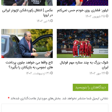
تیلور: فشاری روی خودم حس نمی‌کنم
عکس | انتقال رکوردشکن لژیونر ایرانی
در اروپا
25 شهریور, 1402
9 تیر, 1402
شوک بزرگ به چند ستاره مهم فوتبال
تاج واقعا می خواهد جلوی پرداخت
ایران
های نجومی به بازیکنان را بگیرد؟
24 مهر, 1402
31 اردیبهشت, 1402
دیدگاهتان را بنویسید
نشانی ایمیل شما منتشر نخواهد شد.
بخش‌های موردنیاز علامت‌گذاری شده‌اند
*
د