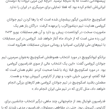
پیشنهاداتی داشت که به نتیجه نرسید. اگرچه این مربی کروات به دوستان
ایرانی‌اش اعلام کرده بود که فعلا تمایلی برای مربیگری در ایران را ندارد.
اسکوچیچ جانشین ایگور بیشچان شده است که با رها کردن تیم جوانان
کرواسی هدایت تیم دیناموزاگرب را برعهده گرفت. دراگان باز هم یک
ماموریت سخت در کوتاه‌مدت پیش رو دارد و آن هم مسابقات یورو ۲۰۲۳
این رده سنی است که از خرداد ماه آغاز خواهد شد. کرواسی در این مسابقات
با تیم‌های ملی اوکراین، اسپانیا و رومانی میزبان مسابقات هم‌گروه است.
برانکو ایوانکوویچ در مورد انتخاب هموطنش اسکوچیچ به‌عنوان سرمربی تیم
جوانان کرواسی گفت: «این یک انتخاب عالی از سوی فدراسیون کرواسی
بود. در مورد اسکوچیچ قبلا زیاد با شما صحبت کردم. نظرم همان است که
قبلا گفتم، او مربی خیلی خوب و بهتر از کارلوس کیروش بوده و هست.
مطمئن باشید اسکوچیچ در تیم جوانان کرواسی هم کارهای بزرگی انجام
خواهد داد، مثل کاری که در تیم ملی ایران انجام داد.»
فدراسیون فوتبال بعد از جام‌جهانی چند ماهی درگیر انتخاب جانشین برای
کارلوس کیروش بود. حتی در مقاطعی مسئولان فدراسیون مدعی شدند که با