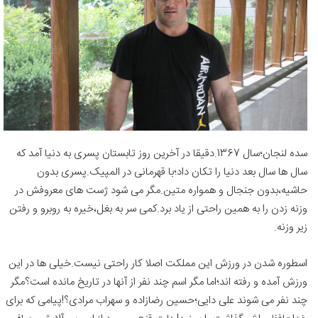
سده لنجان؛سال 1367.دقیقا در آخرین روز تابستان پسری به دنیا آمد که
سال ها سال بعد دنیا را تکان داد؛با قهرمانی در المپیک.پسری بدون
حاشیه،بدون جنجال و همواره متین.مگر می شود ژست های معروفش در
وزنه زدن را به همین راحتی از یاد برد.کمی سر به بغل،خیره به روبرو و رفتن
زیر وزنه.
اسطوره شدن در ورزش این مملکت اصلا کار راحتی نیست.خیلی ها در این
ورزش آمده و رفته اند؛اما مگر اسم چند نفر از آنها در تاریخ مانده است؟مگر
چند نفر می شوند علی دایی؛حسین رضازاده و سهراب مرادی؟!پیامی که برای