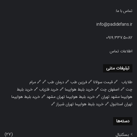
تماس با ما:
info@padidefans.ir
0919.337.5082
اطلاعات تماس
تبلیغات متنی
طلایاب
🔗
قیمت سولانا
🔗
فرزین طب
🔗
درمان طب
🔗 🔗
مرام
چت
🔗
اصفهان چت
🔗
خرید بلیط هواپیما
🔗
خرید فلزیاب
🔗
خرید بلیط
هوایپما مشهد تهران
🔗
خرید بلیط هوایپما تهران مشهد
🔗
خرید بلیط هوایپما
تهران استانبول
🔗
خرید بلیط هوایپما تهران شیراز
🔗
دسته‌ها
(27)
بسکتبال