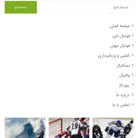
ج
س
ت
ج
صفحه اصلی
و
فوتبال ملی
ب
ر
فوتبال جهان
ا
کشتی و وزنه‌برداری
ی
:
بسکتبال
والیبال
رپورتاژ
درباره ما
تماس با ما