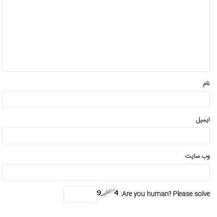
د
گ
ا
ه
*
نام
ایمیل
وب‌ سایت
Are you human? Please solve: