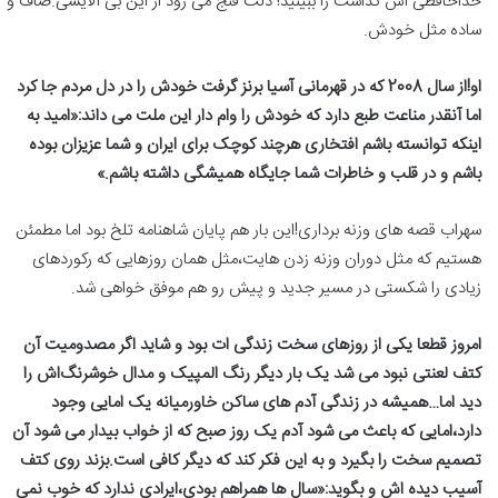
خداحافظی اش گذاشت را ببینید! دلت قنج می رود از این بی آلایشی.صاف و
ساده مثل خودش.
او!از سال 2008 که در قهرمانی آسیا برنز گرفت خودش را در دل مردم جا کرد
اما آنقدر مناعت طبع دارد که خودش را وام دار این ملت می داند:«امید به
اینکه توانسته باشم افتخاری هرچند کوچک برای ایران و شما عزیزان بوده
باشم و در قلب و خاطرات شما جایگاه همیشگی داشته باشم.»
سهراب قصه های وزنه برداری!این بار هم پایان شاهنامه تلخ بود اما مطمئن
هستیم که مثل دوران وزنه زدن هایت،مثل همان روزهایی که رکوردهای
زیادی را شکستی در مسیر جدید و پیش رو هم موفق خواهی شد.
امروز قطعا یکی از روزهای سخت زندگی ات بود و شاید اگر مصدومیت آن
کتف لعنتی نبود می شد یک بار دیگر رنگ المپیک و مدال خوشرنگ‌اش را
دید اما…همیشه در زندگی آدم های ساکن خاورمیانه یک امایی وجود
دارد،امایی که باعث می شود آدم یک روز صبح که از خواب بیدار می شود آن
تصمیم سخت را بگیرد و به این فکر کند که دیگر کافی است.بزند روی کتف
آسیب دیده اش و بگوید:«سال ها همراهم بودی،ایرادی ندارد که خوب نمی