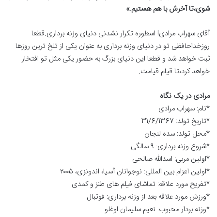
شوی،تا آخرش با هم هستیم.»
آقای سهراب مرادی! اسطوره تکرار نشدنی دنیای وزنه برداری.قطعا
روزخداحافظی تو در دنیای وزنه برداری به عنوان یکی از تلخ ترین روزها
ثبت خواهد شد و قطعا این دنیای بزرگ به حضور یکی مثل تو افتخار
خواهد کرد،تا قیام قیامت.
مرادی در یک نگاه
*نام: سهراب مرادی
*تاریخ تولد: 31/6/1367
*محل تولد: سده لنجان
*شروع وزنه برداری: ۹ سالگی
*اولین مربی: اسدالله صالحی
*اولین اعزام بین المللی: نوجوانان آسیا، اندونزی، ۲۰۰۵
*تفریح مورد علاقه: تماشای فیلم های طنز و کمدی
*ورزش مورد علاقه بعد از وزنه برداری: فوتبال
*وزنه بردار محبوب: نعیم سلیمان اوغلو