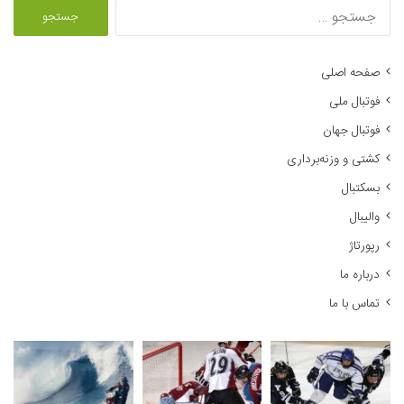
ج
س
ت
ج
صفحه اصلی
و
فوتبال ملی
ب
ر
فوتبال جهان
ا
کشتی و وزنه‌برداری
ی
:
بسکتبال
والیبال
رپورتاژ
درباره ما
تماس با ما