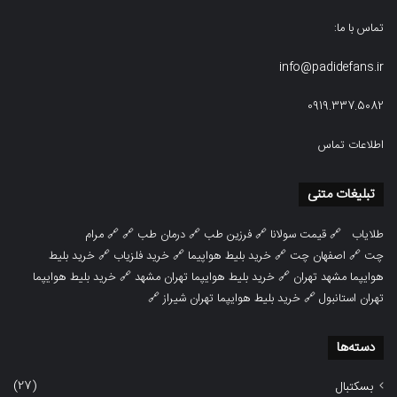
تماس با ما:
info@padidefans.ir
0919.337.5082
اطلاعات تماس
تبلیغات متنی
طلایاب
🔗
قیمت سولانا
🔗
فرزین طب
🔗
درمان طب
🔗 🔗
مرام
چت
🔗
اصفهان چت
🔗
خرید بلیط هواپیما
🔗
خرید فلزیاب
🔗
خرید بلیط
هوایپما مشهد تهران
🔗
خرید بلیط هوایپما تهران مشهد
🔗
خرید بلیط هوایپما
تهران استانبول
🔗
خرید بلیط هوایپما تهران شیراز
🔗
دسته‌ها
(27)
بسکتبال