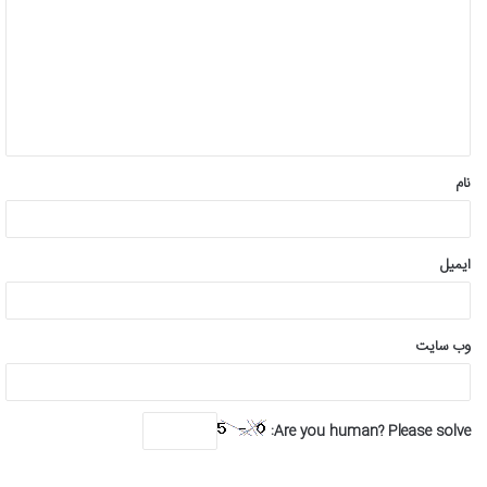
د
گ
ا
ه
*
نام
ایمیل
وب‌ سایت
Are you human? Please solve: