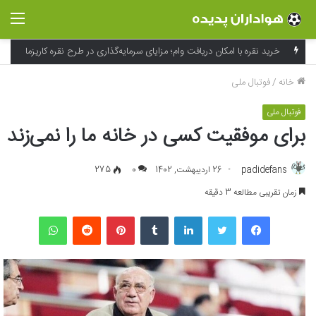
منو
خانه
/
فوتبال ملی
فوتبال ملی
برای موفقیت کسی در خانه ما را نمی‌زند
padidefans
26 اردیبهشت, 1402
0
275
زمان تقریبی مطالعه 3 دقیقه
فیسبوک
توییتر
لینکداین
تامبلر
پینتریست
Reddit
واتس آپ