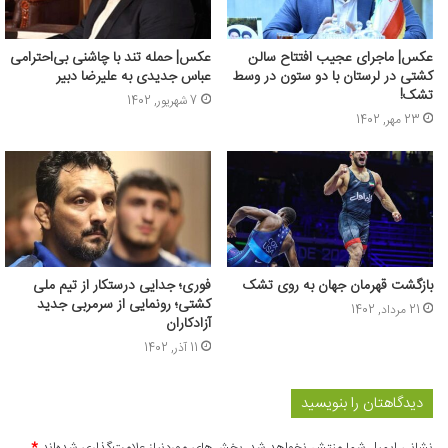
عکس‌| ماجرای عجیب افتتاح سالن
عکس| حمله تند با چاشنی بی‌احترامی
کشتی در لرستان با دو ستون در وسط
عباس جدیدی به علیرضا دبیر
تشک!
7 شهریور, 1402
23 مهر, 1402
بازگشت قهرمان جهان به روی تشک
فوری؛ جدایی درستکار از تیم ملی
کشتی؛ رونمایی از سرمربی جدید
21 مرداد, 1402
آزادکاران
11 آذر, 1402
دیدگاهتان را بنویسید