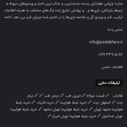
سایت ورزشی هواداران پدیده جدیدترین، و جذاب‌ترین اخبار و ویدیوهای مربوط به
تیم‌ها، بازیکنان، بازی‌ها و… و پوشش نتایج زنده لیگ‌های مختلف، به همراه اطلاعات
ترکیب، امار و ویدیو‌‌ گل‌ و خلاصه بازی‌ها را در اختیار شما عزیزان قرار می دهد.
ادامه
تماس با ما:
info@padidefans.ir
0919.337.5082
اطلاعات تماس
تبلیغات متنی
طلایاب
🔗
قیمت سولانا
🔗
فرزین طب
🔗
درمان طب
🔗 🔗
مرام
چت
🔗
اصفهان چت
🔗
خرید بلیط هواپیما
🔗
خرید فلزیاب
🔗
خرید بلیط
هوایپما مشهد تهران
🔗
خرید بلیط هوایپما تهران مشهد
🔗
خرید بلیط هوایپما
تهران استانبول
🔗
خرید بلیط هوایپما تهران شیراز
🔗