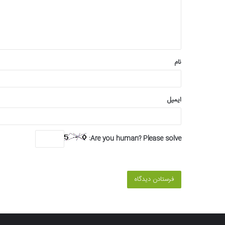
گ
ا
ه
*
نام
ایمیل
Are you human? Please solve: