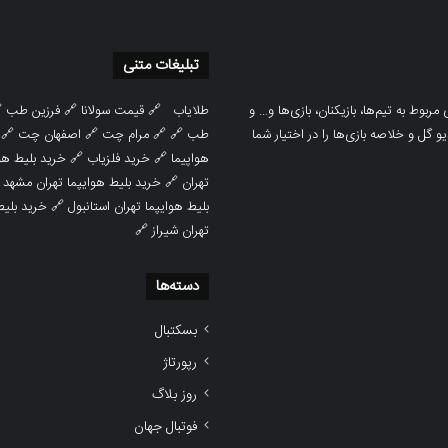
تبلیغات متنی

فرزین طب
🔗
قیمت سولانا
🔗
طلایاب
سایت ورزشی هواداران پدیده جدیدترین، 
🔗
اصفهان چت
🔗
مرام چت
🔗 🔗
طب
پوشش نتایج زنده لیگ‌های مختلف، به همر
هوایپما مشهد
🔗
خرید فلزیاب
🔗
هواپیما

خرید بلیط هوایپما تهران مشهد
🔗
تهران
ط هوایپما
🔗
بلیط هوایپما تهران استانبول
🔗
تهران شیراز
دسته‌ها
بسکتبال
رپورتاژ
روز بلاگ
فوتبال جهان