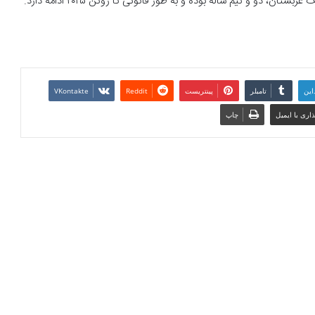
این
تامبلر
پینتریست
Reddit
VKontakte
اری با ایمیل
چاپ