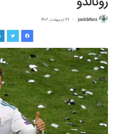
رونالدو
padidefans
27 اردیبهشت, 1402
فیسبوک
توییتر