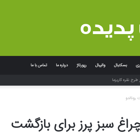
ری
بسکتبال
والیبال
رپورتاژ
درباره ما
تماس با ما
 طرح نقره کاریزما
 رونالدو
چراغ سبز پرز برای بازگشت