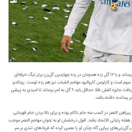
رونالدو طی چهار بازی اخیر النصر تنها موفق شده یک گل به ثمر برساند و با ۱۲ گل زده همچنان در رده چهارمین گل‌زن برتر لیگ حرفه‌ای
. هم تیمی او اندرسون تالیسکا با ۱۶ گل در رده سوم است و کارلوس کاروالیو، مهاجم الشباب نیز هم رده اوست. رونالدو
چهار هفته مانده به پایان مسابقات امسال لیگ عربستان برای دریافت جایزه کفش طلا حداقل باید ۹ گل به ثمر برساند تا امیدی به پیشی
رد، با پیراهن النصر در کسب سه جام ناکام بوده و برای بالا بردن جام قهرمانی
ر هفته پایانی الاتحاد باشد. افول درخشش او به عنوان مهاجم النصر موجب
ر گل‌زنی‌های پیاپی گاه چنان او را عصبی کرده که فریادهای تندی بر سر