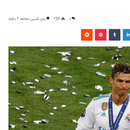
0
257
زمان تقریبی مطالعه 2 دقیقه
لینکداین
تامبلر
پینتریست
Reddit