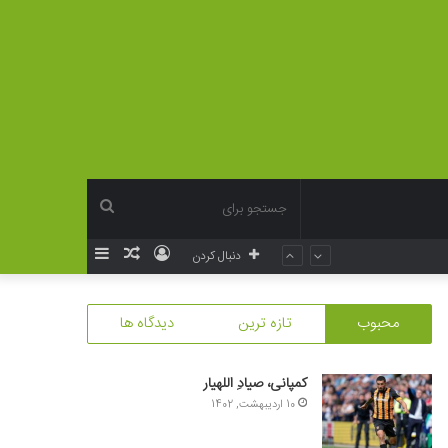
جستجو
ورود
نوشته
سایدبار
دنبال کردن
برای
تصادفی
محبوب
تازه ترین
دیدگاه ها
کمپانی، صیادِ اللهیار
10 اردیبهشت, 1402