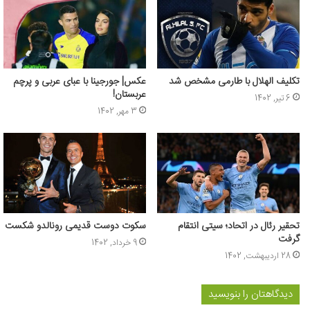
تکلیف الهلال با طارمی مشخص شد
عکس‌| جورجینا با عبای عربی و پرچم
عربستان!
6 تیر, 1402
3 مهر, 1402
تحقیر رئال در اتحاد؛ سیتی انتقام
سکوت دوست قدیمی رونالدو شکست
گرفت
9 خرداد, 1402
28 اردیبهشت, 1402
دیدگاهتان را بنویسید