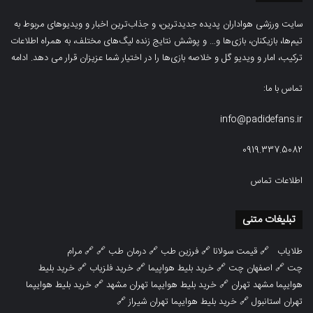
سایت ورزشی هواداران پدیده جدیدترین، و جذاب‌ترین اخبار و ویدیوهای مربوط به
تیم‌ها، بازیکنان، بازی‌ها و… و پوشش نتایج زنده لیگ‌های مختلف، به همراه اطلاعات
ترکیب، امار و ویدیو‌‌ گل‌ و خلاصه بازی‌ها را در اختیار شما عزیزان قرار می دهد.
ادامه
تماس با ما:
info@padidefans.ir
0919.337.5082
اطلاعات تماس
تبلیغات متنی
طلایاب
🔗
قیمت سولانا
🔗
فرزین طب
🔗
درمان طب
🔗 🔗
مرام
چت
🔗
اصفهان چت
🔗
خرید بلیط هواپیما
🔗
خرید فلزیاب
🔗
خرید بلیط
هوایپما مشهد تهران
🔗
خرید بلیط هوایپما تهران مشهد
🔗
خرید بلیط هوایپما
تهران استانبول
🔗
خرید بلیط هوایپما تهران شیراز
🔗