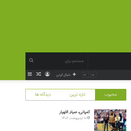
جستجو
ورود
نوشته
سایدبار
دنبال کردن
برای
تصادفی
محبوب
تازه ترین
دیدگاه ها
کمپانی، صیادِ اللهیار
10 اردیبهشت, 1402