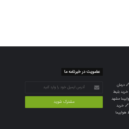
عضویت در خبرنامه ما
آدرس
درمان

ایمیل
خرید بلیط
خود
خرید بلیط 
را
خرید

وارد
خرید بلی
کنید