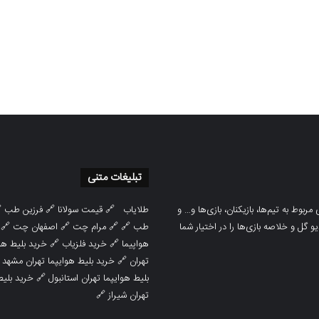
تبلیغات متنی

فرزین طب
🔗
قیمت سولانا
🔗
طلایاب
سایت ورزشی هواداران پدیده جدیدترین، 
🔗
اصفهان چت
🔗
مرام چت
🔗 🔗
طب
پوشش نتایج زنده لیگ‌های مختلف، به همر
هوایپما مشهد
🔗
خرید فلزیاب
🔗
هواپیما

خرید بلیط هوایپما تهران مشهد
🔗
تهران
ط هوایپما
🔗
بلیط هوایپما تهران استانبول
🔗
تهران شیراز