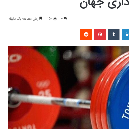
رداری جهان
0
250
زمان مطالعه یک دقیقه
لینکداین
تامبلر
پینتریست
Reddit