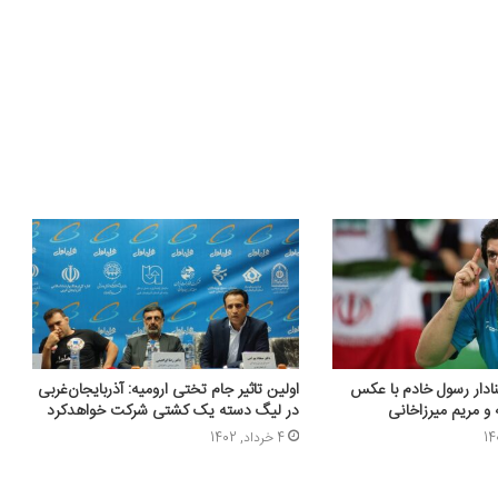
دار رسول خادم با عکس
اولین تاثیر جام تختی ارومیه: آذربایجان‌غربی
 و مریم میرزاخانی
در لیگ دسته یک کشتی شرکت خواهدکرد
4 خرداد, 1402