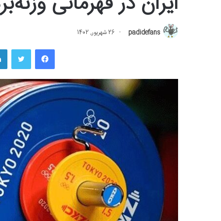
ایران در قهرمانی وزنه‌ب
padidefans
26 شهریور, 1402
فیسبوک
توییتر