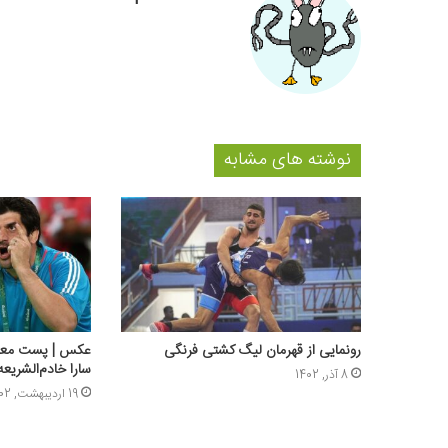
نوشته های مشابه
رونمایی از قهرمان لیگ کشتی فرنگی
عکس | پست معنا
سارا خادم‌الشریعه
8 آذر, 1402
19 اردیبهشت, 1402