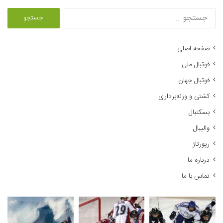
ج
س
ت
ج
صفحه اصلی
و
فوتبال ملی
ب
ر
فوتبال جهان
ا
کشتی و وزنه‌برداری
ی
:
بسکتبال
والیبال
رپورتاژ
درباره ما
تماس با ما