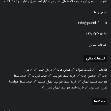
ترکیب، امار و ویدیو‌‌ گل‌ و خلاصه بازی‌ها را در اختیار شما عزیزان قرار می دهد.
ادامه
تماس با ما:
info@padidefans.ir
0919.337.5082
اطلاعات تماس
تبلیغات متنی
طلایاب
🔗
قیمت سولانا
🔗
فرزین طب
🔗
درمان طب
🔗 🔗
مرام
چت
🔗
اصفهان چت
🔗
خرید بلیط هواپیما
🔗
خرید فلزیاب
🔗
خرید بلیط
هوایپما مشهد تهران
🔗
خرید بلیط هوایپما تهران مشهد
🔗
خرید بلیط هوایپما
تهران استانبول
🔗
خرید بلیط هوایپما تهران شیراز
🔗
دسته‌ها