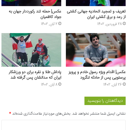
تعریف و تمجید اتحادیه جهانی کشتی
عکس| حمله تند رکورددار جهان به
از رعد و برق کشتی ایران
جواد کاظمیان
28 فروردین, 1402
2 آبان, 1402
عکس‌| اقدام ویژه رسول خادم و پرویز
پاداش طلا و نقره برای دو ورزشکار
پرستویی پس از حادثه لنگرود
ایران که مدالشان پس گرفته شد
26 آبان, 1402
8 آبان, 1402
دیدگاهتان را بنویسید
نشانی ایمیل شما منتشر نخواهد شد.
بخش‌های موردنیاز علامت‌گذاری شده‌اند
*
د