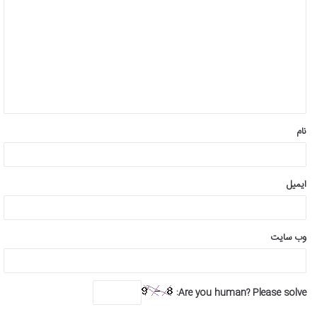
ی
د
گ
ا
ه
*
نام
ایمیل
وب‌ سایت
Are you human? Please solve: