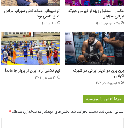
عکس | استقبال ویژه از قهرمان دورگه
انوشیروانی:خداحافظی سهراب مرادی
ایرانی – ژاپنی
اتفاق تلخی بود
28 فروردین, 1402
16 تیر, 1402
بزن بزن دو فایتر ایرانی در شهرک
تیم کشتی آزاد ایران از پرواز جا ماند!
اکباتان
20 شهریور, 1402
5 اردیبهشت, 1402
دیدگاهتان را بنویسید
نشانی ایمیل شما منتشر نخواهد شد.
بخش‌های موردنیاز علامت‌گذاری شده‌اند
*
د