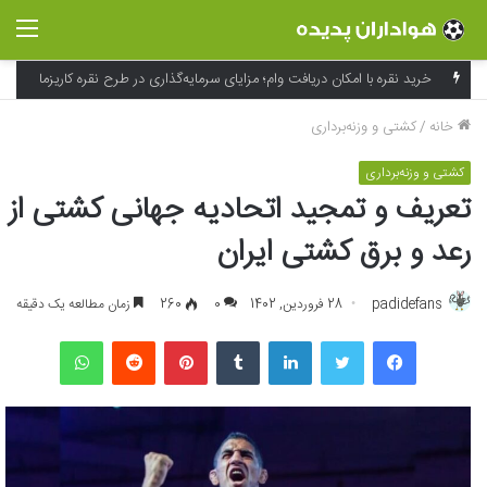
منو
خانه
/
کشتی و وزنه‌برداری
کشتی و وزنه‌برداری
تعریف و تمجید اتحادیه جهانی کشتی از
رعد و برق کشتی ایران
padidefans
28 فروردین, 1402
0
260
زمان مطالعه یک دقیقه
فیسبوک
توییتر
لینکداین
تامبلر
پینتریست
Reddit
واتس آپ