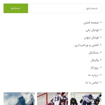
ج
س
ت
ج
صفحه اصلی
و
فوتبال ملی
ب
ر
فوتبال جهان
ا
کشتی و وزنه‌برداری
ی
:
بسکتبال
والیبال
رپورتاژ
درباره ما
تماس با ما