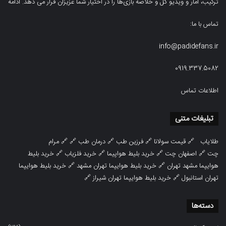
ترکیب، امار و ویدیو‌‌ گل‌ و خلاصه بازی‌ها را در اختیار شما عزیزان قرار می دهد.
ادامه
تماس با ما:
info@padidefans.ir
0919.337.5082
اطلاعات تماس
تبلیغات متنی
طلایاب
🔗
قیمت سولانا
🔗
فرزین طب
🔗
درمان طب
🔗 🔗
مرام
چت
🔗
اصفهان چت
🔗
خرید بلیط هواپیما
🔗
خرید فلزیاب
🔗
خرید بلیط
هوایپما مشهد تهران
🔗
خرید بلیط هوایپما تهران مشهد
🔗
خرید بلیط هوایپما
تهران استانبول
🔗
خرید بلیط هوایپما تهران شیراز
🔗
دسته‌ها