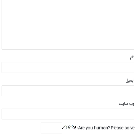
ی
د
گ
ا
ه
*
نام
ایمیل
وب‌ سایت
Are you human? Please solve: