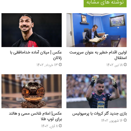
نوشته های مشابه
اولین اقدام خطیر به عنوان سرپرست
عکس | میلان آماده خداحافظی با
استقلال
زلاتان
18 تیر, 1402
13 خرداد, 1402
بازی جدید گلر کروات با پرسپولیس
عکس‌| اعلام شانس مسی و هالند
برای توپ طلا
16 شهریور, 1402
8 آبان, 1402