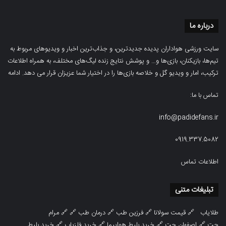
درباره ما
سایت ورزشی هواداران پدیده جدیدترین، و جذاب‌ترین اخبار و ویدیوهای مربوط به
تیم‌ها، بازیکنان، بازی‌ها و… و پوشش نتایج زنده لیگ‌های مختلف، به همراه اطلاعات
ترکیب، امار و ویدیو‌‌ گل‌ و خلاصه بازی‌ها را در اختیار شما عزیزان قرار می دهد.
ادامه
تماس با ما:
info@padidefans.ir
0919.337.5082
اطلاعات تماس
تبلیغات متنی
طلایاب
🔗
قیمت سولانا
🔗
فرزین طب
🔗
درمان طب
🔗 🔗
مرام
چت
🔗
اصفهان چت
🔗
خرید بلیط هواپیما
🔗
خرید فلزیاب
🔗
خرید بلیط