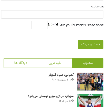
وب‌ سایت
Are you human? Please solve:
محبوب
تازه ترین
دیدگاه ها
کمپانی، صیادِ اللهیار
10 اردیبهشت, 1402
سهراب مرادی،مربی تیم‌ملی می‌شود
5 آذر, 1402