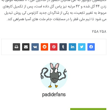
ادمیلسون جونیور که طی سالیان حضور در الدحیل طی 121 مسابقه موفق به
زدن 44 گل شده و 42 مرتبه نیز پاس گل داده است، پس از تکمیل کارهای
مربوط به تغییر تابعیت، به یکی از شاگردان جدید کارلوس کی روش تبدیل
می شود تا تیم ملی قطر را در مسابقات جام ملت های آسیا همراهی کند.
258 258
padidefans