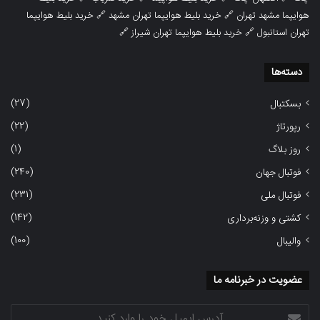
هوایپما مشهد تهران
🔗
خرید بلیط هوایپما تهران مشهد
🔗
خرید بلیط هوایپما
تهران استانبول
🔗
خرید بلیط هوایپما تهران شیراز
🔗
دسته‌ها
(27)
بسکتبال
(22)
رپورتاژ
(1)
روز بلاگ
(240)
فوتبال جهان
(231)
فوتبال ملی
(142)
کشتی و وزنه‌برداری
(100)
والیبال
عضویت در خبرنامه ما
آدرس