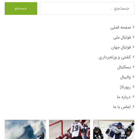
ج
س
ت
ج
صفحه اصلی
و
فوتبال ملی
ب
ر
فوتبال جهان
ا
کشتی و وزنه‌برداری
ی
:
بسکتبال
والیبال
رپورتاژ
درباره ما
تماس با ما