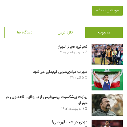
محبوب
تازه ترین
دیدگاه ها
کمپانی، صیادِ اللهیار
10 اردیبهشت, 1402
سهراب مرادی،مربی تیم‌ملی می‌شود
5 آذر, 1402
روایت پیشکسوت پرسپولیس از بی‌وفایی قلعه‌نویی در
حق او
9 اردیبهشت, 1402
دزدی در شب قهرمانی!