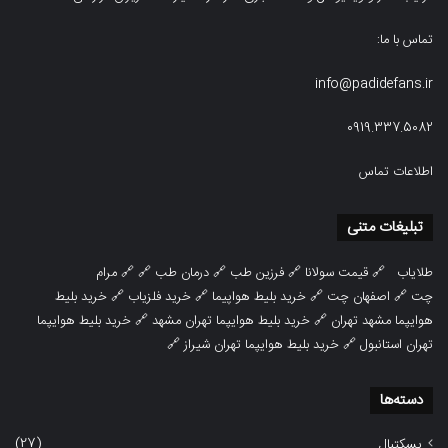
تماس با ما:
info@padidefans.ir
0919.337.5082
اطلاعات تماس
تبلیغات متنی
طلایاب
🔗
قیمت سولانا
🔗
فرزین طب
🔗
درمان طب
🔗 🔗
مرام
چت
🔗
اصفهان چت
🔗
خرید بلیط هواپیما
🔗
خرید فلزیاب
🔗
خرید بلیط
هوایپما مشهد تهران
🔗
خرید بلیط هوایپما تهران مشهد
🔗
خرید بلیط هوایپما
تهران استانبول
🔗
خرید بلیط هوایپما تهران شیراز
🔗
دسته‌ها
(27)
بسکتبال