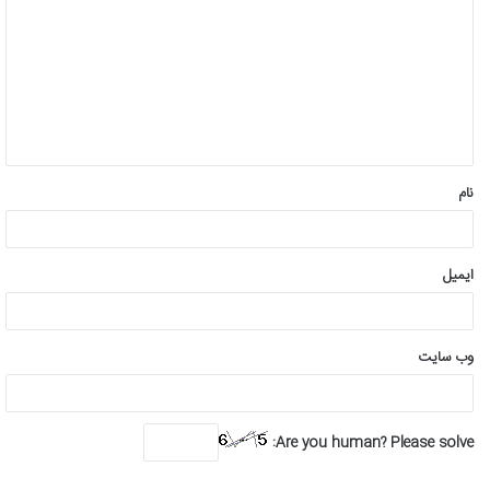
ی
د
گ
ا
ه
*
نام
ایمیل
وب‌ سایت
Are you human? Please solve: