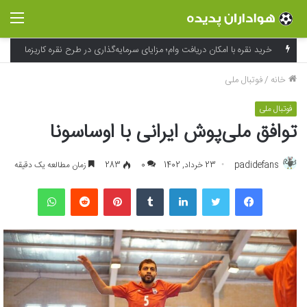
منو
خرید نقره با امکان دریافت وام؛ مزایای سرمایه‌گذاری در طرح نقره کاریزما
خانه
/
فوتبال ملی
فوتبال ملی
توافق ملی‌پوش ایرانی با اوساسونا
padidefans
23 خرداد, 1402
0
283
زمان مطالعه یک دقیقه
فیسبوک
توییتر
لینکداین
تامبلر
پینتریست
Reddit
واتس آپ