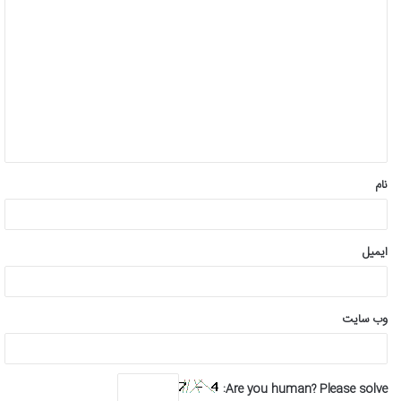
د
ی
د
گ
ا
ه
*
نام
ایمیل
وب‌ سایت
Are you human? Please solve: