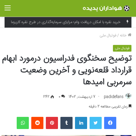
منو
خرید نقره با امکان دریافت وام؛ مزایای سرمایه‌گذاری در طرح نقره کاریزما
خانه
/
فوتبال ملی
فوتبال ملی
توضیح سخنگوی فدراسیون درمورد ابهام
قرارداد قلعه‌نویی و آخرین وضعیت
سرمربی امیدها
padidefans
7 اردیبهشت, 1402
0
242
زمان تقریبی مطالعه 2 دقیقه
فیسبوک
توییتر
لینکداین
تامبلر
پینتریست
Reddit
واتس آپ