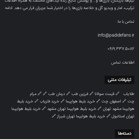
تیم‌ها، بازیکنان، بازی‌ها و… و پوشش نتایج زنده لیگ‌های مختلف، به همراه اطلاعات
ترکیب، امار و ویدیو‌‌ گل‌ و خلاصه بازی‌ها را در اختیار شما عزیزان قرار می دهد.
ادامه
تماس با ما:
info@padidefans.ir
0919.337.5082
اطلاعات تماس
تبلیغات متنی
طلایاب
🔗
قیمت سولانا
🔗
فرزین طب
🔗
درمان طب
🔗 🔗
مرام
چت
🔗
اصفهان چت
🔗
خرید بلیط هواپیما
🔗
خرید فلزیاب
🔗
خرید بلیط
هوایپما مشهد تهران
🔗
خرید بلیط هوایپما تهران مشهد
🔗
خرید بلیط هوایپما
تهران استانبول
🔗
خرید بلیط هوایپما تهران شیراز
🔗
دسته‌ها