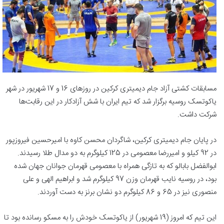
مسابقات کشتی آزاد جام دیمیتری کرکین در روزهای 16 و 17 شهریور در شهر
یاکوتسک روسیه برگزار شد که تیم ایران با شش آزادکار در این رقابت‌ها
شرکت داشت.
در پایان جام دیمیتری کرکین، شاگردان محسن کاوه با امیرحسین فیروزپور
در 92 کیلو و امیررضا معصومی در 125 کیلوگرم به دو مدال طلا رسیدند.
ابوالفضل بابالو که به تازگی همراه با معصومی قهرمان جوانان جهان شده
بود، در روسیه نایب قهرمان وزن 97 کیلوگرم شد و ابراهیم الهی و علی
منصوری نیز در 65 و 86 کیلوگرم دو نشان برنز به دست آوردند.
این تیم که امروز (19 شهریور) از یاکوتسک خودش را به مسکو رسانده بود تا