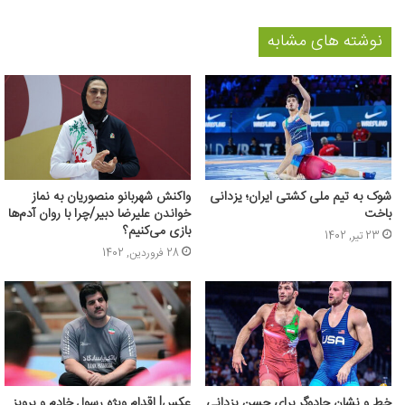
نوشته های مشابه
شوک به تیم ملی کشتی ایران؛ یزدانی
واکنش شهربانو منصوریان به نماز
باخت
خواندن علیرضا دبیر/چرا با روان آدم‌ها
بازی می‌کنیم؟
23 تیر, 1402
28 فروردین, 1402
خط و نشان جادوگر برای حسن یزدانی
عکس‌| اقدام ویژه رسول خادم و پرویز