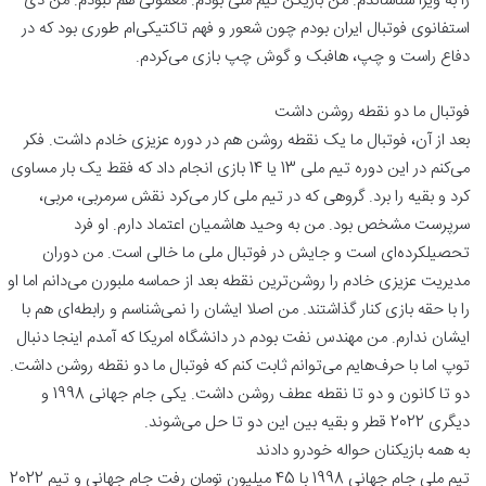
را به ویرا شناساندم. من بازیکن تیم ملی بودم. معمولی هم نبودم. من دی
استفانوی فوتبال ایران بودم چون شعور و فهم تاکتیکی‌ام طوری بود که در
دفاع راست و چپ، هافبک و گوش چپ بازی می‌کردم.
فوتبال ما دو نقطه روشن داشت
بعد از آن، فوتبال ما یک نقطه روشن هم در دوره عزیزی خادم داشت. فکر
می‌کنم در این دوره تیم ملی 13 یا 14 بازی انجام داد که فقط یک بار مساوی
کرد و بقیه را برد. گروهی که در تیم ملی کار می‌کرد نقش سرمربی، مربی،
سرپرست مشخص بود. من به وحید هاشمیان اعتماد دارم. او فرد
تحصیلکرده‌ای است و جایش در فوتبال ملی ما خالی است. من دوران
مدیریت عزیزی خادم را روشن‌ترین نقطه بعد از حماسه ملبورن می‌دانم اما او
را با حقه بازی کنار گذاشتند. من اصلا ایشان را نمی‌شناسم و رابطه‌ای هم با
ایشان ندارم. من مهندس نفت بودم در دانشگاه امریکا که آمدم اینجا دنبال
توپ اما با حرف‌هایم می‌توانم ثابت کنم که فوتبال ما دو نقطه روشن داشت.
دو تا کانون و دو تا نقطه عطف روشن داشت. یکی جام جهانی 1998 و
دیگری 2022 قطر و بقیه بین این دو تا حل می‌شوند.
به همه بازیکنان حواله خودرو دادند
تیم ملی جام جهانی 1998 با 45 میلیون تومان رفت جام جهانی و تیم 2022