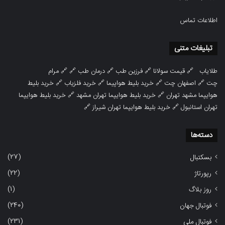
اطلاعات تماس
تبلیغات متنی
طلایاب
🔗
قیمت سولانا
🔗
فرزین طب
🔗
درمان طب
🔗 🔗
مرام
چت
🔗
اصفهان چت
🔗
خرید بلیط هواپیما
🔗
خرید فلزیاب
🔗
خرید بلیط
هوایپما مشهد تهران
🔗
خرید بلیط هوایپما تهران مشهد
🔗
خرید بلیط هوایپما
تهران استانبول
🔗
خرید بلیط هوایپما تهران شیراز
🔗
دسته‌ها
(27)
بسکتبال
(22)
رپورتاژ
(1)
روز بلاگ
(240)
فوتبال جهان
(231)
فوتبال ملی