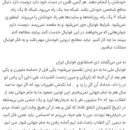
خودشان را انجام دهند. هر کسی قلمی در دست خود دارد دوست دارد دنبال
منافع شخصی خودش باشد. شبکه سه یک راه می‌رود، شبکه 5 یک راه،
شبکه 6 یک راه، روزنامه‌ها و سایت‌ها هم راه خودشان را می‌روند. اینطوری
نمی‌شود. شرایط فوتبال جور نمی‌‎شود و به مقصد نمی‌رسد. دوست دارم
جوان‌هایی که می‌خواهند در این فوتبال خدمت کنند بیایند مطالعه کنند
ببینند ما چه کار کنیم. نباید مطامع درونی خودمان مهم باشد و به فکر فوتبال
مملکت نباشیم.
به من می‌گفتند دی استفانوی فوتبال ایران
فوتبال ملی ما به دو زمان تقسیم می‌شود؛ یکی قبل از حماسه ملبورن و یکی
هم بعد از آن.البته که بازیکن و مربی زحمت کشیدند، علی دایی آن پاس تو
در را داد، خداداد آن گل را زد و … اما نکتش تغییرات بود که اگر نبود ما صد
سال هم به جام جهانی نمی‌رفتیم. این اولین صعود ما به جام جهانی بعد از
انقلاب بود که 60 میلیون نفر را به خیابان‌ها آورد و یک جشن ملی بی‌سابقه
در تاریخ کشورمان اتفاق افتاد که قبل و بعد از آن هیچ وقت این تعداد مردم
در خیابان‌ها نبودند. من با علم حرف می‌زنم نه احساس. باید علمی فکر کنید
نه دیمی. آن انقلاب باعث شد تیم آماده رفتن به جام جهانی شود. من تیم