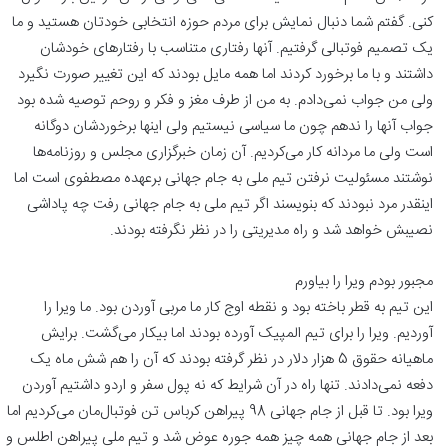
کنی. گفتم شما دنبال نمایش برای مردم حوزه انتخابی خودتان هستید و ما
یک تصمیم فوتبالی گرفتیم. آنها رفتاری متناسب با رفتارهای خودشان
داشتند و با ما برخورد کردند اما همه مایل بودند که این تغییر صورت نگیرد
ولی من جواب نمی‌دادم. به من از طرف مغز و فکر و روحم توصیه شده بود
جواب آنها را ندهم چون ما سیاسی نیستیم ولی اینها برخوردشان دوگانه
است ولی ما مردانه کار می‌کردیم. آن زمان خبرگزاری مجلس و روزنامه‌ها
نوشتند مسئولیت نرفتن تیم ملی به جام جهانی برعهده مصطفوی است اما
اینقدر مرد نبودند که بنویسند اگر تیم ملی به جام جهانی رفت چه پاداشی
نصیبش خواهد شد و راه مدیریتی را در نظر نگرفته بودند.
مجبور بودم ویرا را بیاورم
این تیم به قطر باخته بود و نقطه اوج کار ما مربی آوردن بود. ما ویرا را
آوردیم. ویرا را برای تیم المپیک آورده بودند اما بیکار می‌گشت. برایش
ماهیانه حقوق 5 هزار دلار در نظر گرفته بودند که آن را هم شش ماه یک
دفعه نمی‌دادند. تنها راه در آن شرایط که نه پول سفر و اردو داشتیم آوردن
ویرا بود. تا قبل از جام جهانی 98 پیراهن کرباس تن فوتبال‌مان می‌کردیم اما
بعد از جام جهانی همه چیز همه جوره عوض شد و تیم ملی پیراهن اطلس و