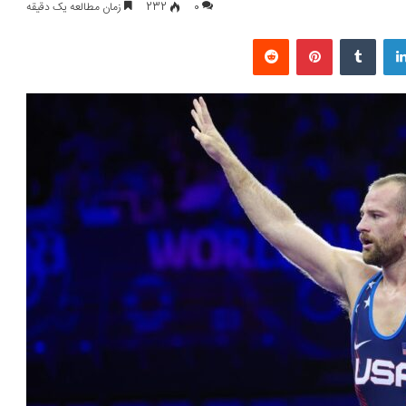
0
232
زمان مطالعه یک دقیقه
لینکداین
تامبلر
پینتریست
Reddit