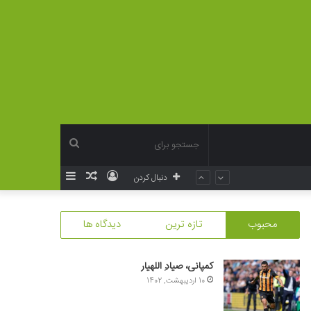
جستجو
ورود
نوشته
سایدبار
دنبال کردن
برای
تصادفی
محبوب
تازه ترین
دیدگاه ها
کمپانی، صیادِ اللهیار
10 اردیبهشت, 1402