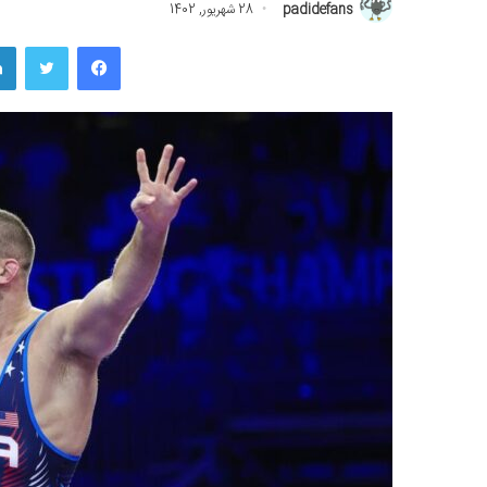
padidefans
28 شهریور, 1402
فیسبوک
توییتر