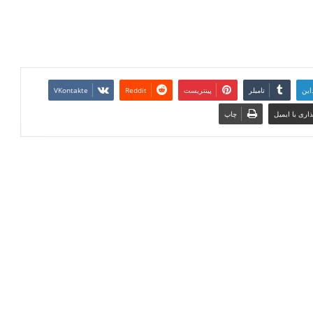
این
تامبلر
پینتریست
Reddit
VKontakte
اری با ایمیل
چاپ