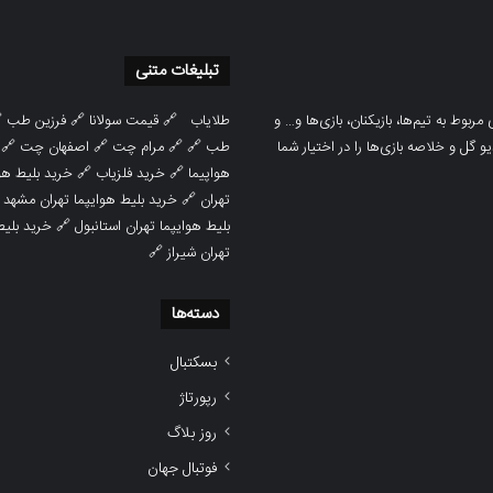
تبلیغات متنی

فرزین طب
🔗
قیمت سولانا
🔗
طلایاب
سایت ورزشی هواداران پدیده جدیدترین، 
🔗
اصفهان چت
🔗
مرام چت
🔗 🔗
طب
پوشش نتایج زنده لیگ‌های مختلف، به همر
هوایپما مشهد
🔗
خرید فلزیاب
🔗
هواپیما

خرید بلیط هوایپما تهران مشهد
🔗
تهران
ط هوایپما
🔗
بلیط هوایپما تهران استانبول
🔗
تهران شیراز
دسته‌ها
بسکتبال
رپورتاژ
روز بلاگ
فوتبال جهان