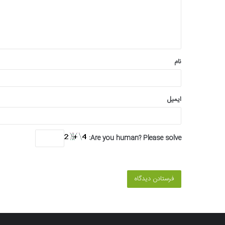
گ
ا
ه
*
نام
ایمیل
Are you human? Please solve: