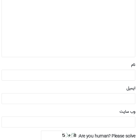
د
ی
د
گ
ا
ه
*
نام
ایمیل
وب‌ سایت
Are you human? Please solve: