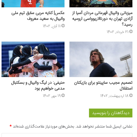
میزبانی والیبال قهرمانی مردان آسیا از
عکس‌| کنایه مربی سابق تیم ملی
آزادی تهران به دورنالاریوواسی ارومیه
والیبال به سعید معروف
رسید؟
11 آبان, 1402
21 خرداد, 1402
تصمیم عجیب ساپینتو برای بازیکنان
حنیفی: در لیگ والیبال و بسکتبال
استقلال
مدعی خواهیم بود
18 اردیبهشت, 1402
19 مهر, 1402
دیدگاهتان را بنویسید
نشانی ایمیل شما منتشر نخواهد شد.
بخش‌های موردنیاز علامت‌گذاری شده‌اند
*