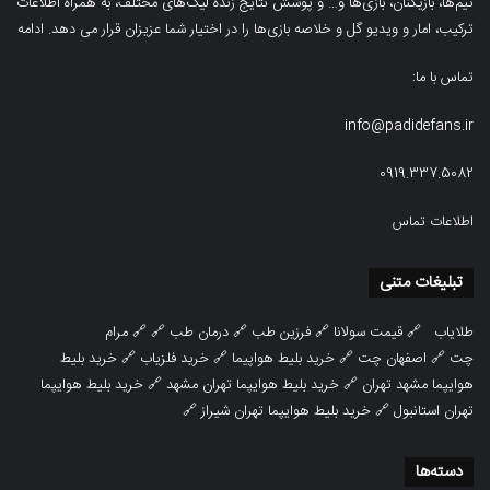
تیم‌ها، بازیکنان، بازی‌ها و… و پوشش نتایج زنده لیگ‌های مختلف، به همراه اطلاعات
ترکیب، امار و ویدیو‌‌ گل‌ و خلاصه بازی‌ها را در اختیار شما عزیزان قرار می دهد.
ادامه
تماس با ما:
info@padidefans.ir
0919.337.5082
اطلاعات تماس
تبلیغات متنی
طلایاب
🔗
قیمت سولانا
🔗
فرزین طب
🔗
درمان طب
🔗 🔗
مرام
چت
🔗
اصفهان چت
🔗
خرید بلیط هواپیما
🔗
خرید فلزیاب
🔗
خرید بلیط
هوایپما مشهد تهران
🔗
خرید بلیط هوایپما تهران مشهد
🔗
خرید بلیط هوایپما
تهران استانبول
🔗
خرید بلیط هوایپما تهران شیراز
🔗
دسته‌ها