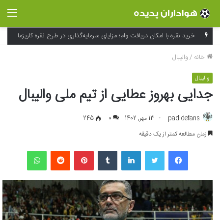
منو
خرید نقره با امکان دریافت وام؛ مزایای سرمایه‌گذاری در طرح نقره کاریزما
خانه
/
والیبال
والیبال
جدایی بهروز عطایی از تیم ملی والیبال
padidefans
13 مهر, 1402
0
245
زمان مطالعه کمتر از یک دقیقه
فیسبوک
توییتر
لینکداین
تامبلر
پینتریست
Reddit
واتس آپ