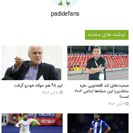
padidefans
نوشته های مشابه
صحبت‌های تند قلعه‌نویی علیه
تیم 98 هم حواله خودرو گرفت
منتقدین؛ این حمله‌ها تداعی ۲۰۰۶
10 آذر, 1402
است!
9 آبان, 1402