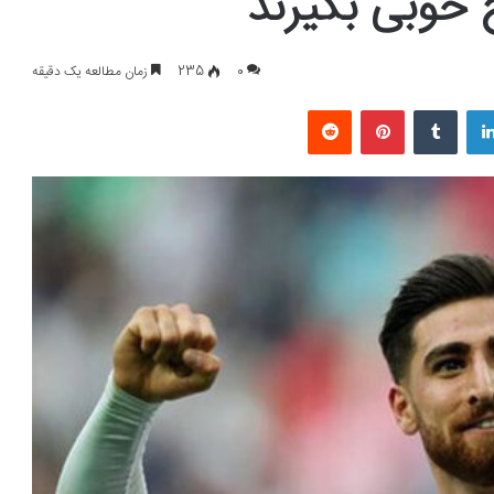
ج خوبی بگیرند
0
235
زمان مطالعه یک دقیقه
لینکداین
تامبلر
پینتریست
Reddit