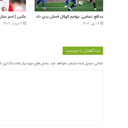
مدافع نساجی: مهاجم الهلال فحش بدی داد
عکس | اسم ستاره
12 مهر, 1402
6 خرداد, 1402
دیدگاهتان را بنویسید
نشانی ایمیل شما منتشر نخواهد شد.
بخش‌های موردنیاز علامت‌گذاری ش
د
ی
د
گ
ا
ه
*