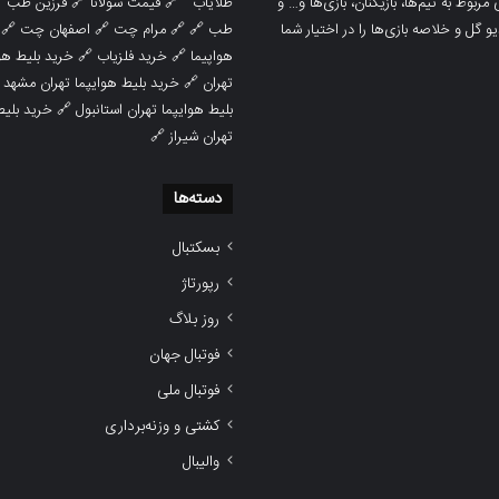

فرزین طب
🔗
قیمت سولانا
🔗
طلایاب
سایت ورزشی هواداران پدیده جدیدترین، 
🔗
اصفهان چت
🔗
مرام چت
🔗 🔗
طب
پوشش نتایج زنده لیگ‌های مختلف، به همر
هوایپما مشهد
🔗
خرید فلزیاب
🔗
هواپیما

خرید بلیط هوایپما تهران مشهد
🔗
تهران
ط هوایپما
🔗
بلیط هوایپما تهران استانبول
🔗
تهران شیراز
دسته‌ها
بسکتبال
رپورتاژ
روز بلاگ
فوتبال جهان
فوتبال ملی
کشتی و وزنه‌برداری
والیبال