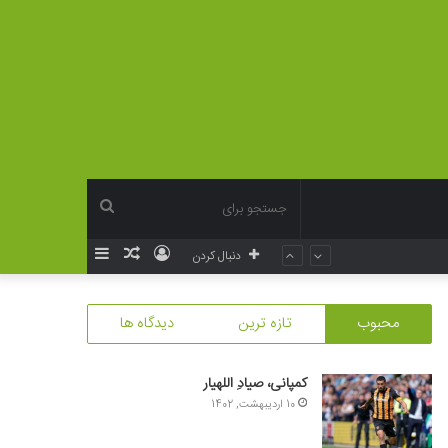
جستجو
ورود
نوشته
سایدبار
دنبال کردن
برای
تصادفی
محبوب
تازه ترین
دیدگاه ها
کمپانی، صیادِ اللهیار
10 اردیبهشت, 1402