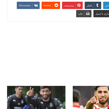
این
تامبلر
پینتریست
Reddit
VKontakte
اری با ایمیل
چاپ