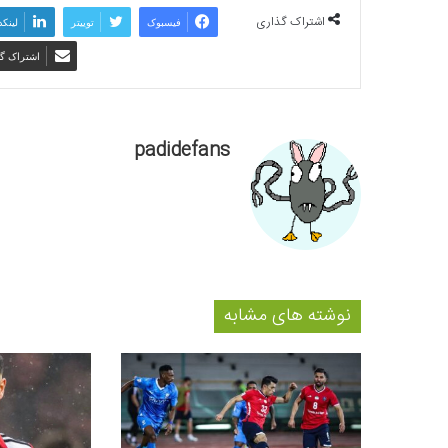
اشتراک گذاری
فیسبوک
توییتر
لینکد
اشتراک گذ
padidefans
نوشته های مشابه