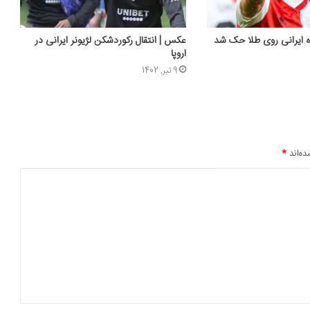
 ایرانی روی طلا حک شد
عکس | انتقال رکوردشکن لژیونر ایرانی در
اروپا
9 تیر, 1402
ده‌اند
*