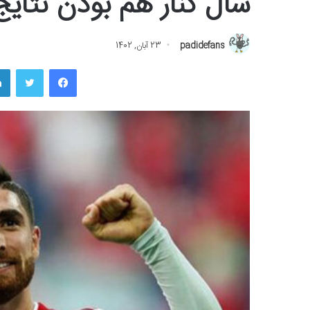
سال کنار هم بودن نتای
padidefans
23 آبان, 1402
فیسبوک
توییتر