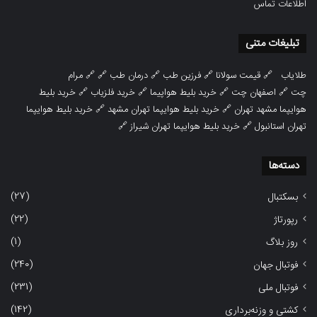
اطلاعات تماس
تبلیغات متنی
طلایاب
🔗
قیمت سولانا
🔗
فرزین طب
🔗
درمان طب
🔗 🔗
مرام
چت
🔗
اصفهان چت
🔗
خرید بلیط هواپیما
🔗
خرید فلزیاب
🔗
خرید بلیط
هوایپما مشهد تهران
🔗
خرید بلیط هوایپما تهران مشهد
🔗
خرید بلیط هوایپما
تهران استانبول
🔗
خرید بلیط هوایپما تهران شیراز
🔗
دسته‌ها
(27)
بسکتبال
(22)
رپورتاژ
(1)
روز بلاگ
(240)
فوتبال جهان
(231)
فوتبال ملی
(142)
کشتی و وزنه‌برداری