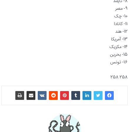
8- تایلند
9- مصر
10- چک
11- کانادا
12- هند
13- آمریکا
14- مکزیک
15- بحرین
16- تونس
258 258