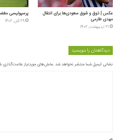
عکس | ذوق و شوق سعودی‌ها برای انتقال
پرسپولیسی مغضو
مهدی طارمی
29 آبان, 1402
21 اردیبهشت, 1402
دیدگاهتان را بنویسید
نشانی ایمیل شما منتشر نخواهد شد.
بخش‌های موردنیاز علامت‌گذاری ش
د
ی
د
گ
ا
ه
*
نام