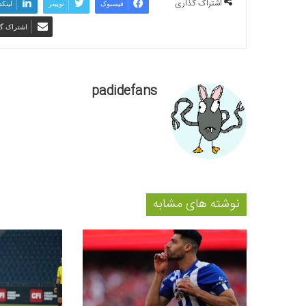
اشتراک گذاری
فیسبوک
توییتر
لینکد
اشتراک گذ
padidefans
نوشته های مشابه