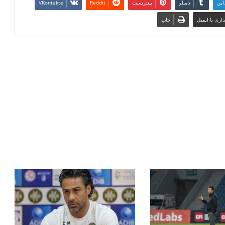
این
تامبلر
پینتریست
Reddit
VKontakte
اری با ایمیل
چاپ