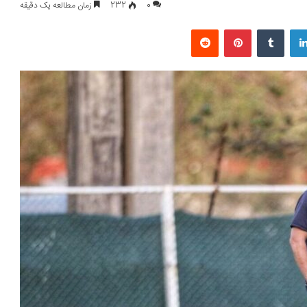
0
232
زمان مطالعه یک دقیقه
لینکداین
تامبلر
پینتریست
Reddit