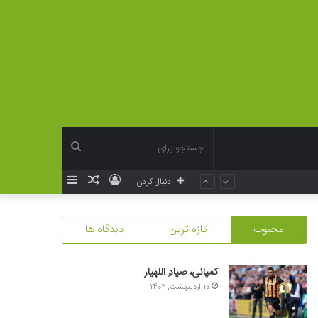
جستجو
ورود
نوشته
سایدبار
دنبال کردن
برای
تصادفی
محبوب
تازه ترین
دیدگاه ها
کمپانی، صیادِ اللهیار
10 اردیبهشت, 1402