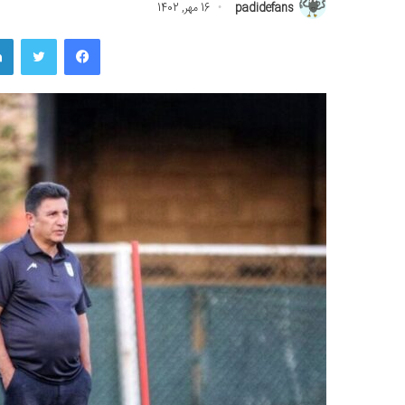
padidefans
16 مهر, 1402
فیسبوک
توییتر