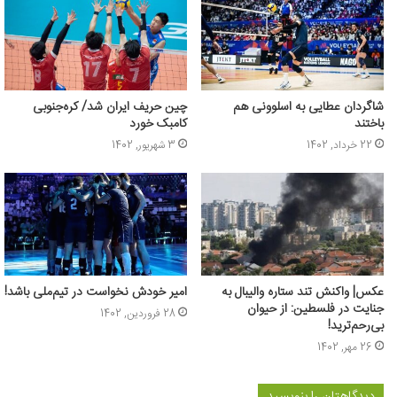
شاگردان عطایی به اسلوونی هم
چین حریف ایران شد/ کره‌جنوبی
باختند
کامبک خورد
22 خرداد, 1402
3 شهریور, 1402
عکس‌| واکنش تند ستاره والیبال به
امیر خودش نخواست در تیم‌ملی باشد!
جنایت در فلسطین: از حیوان
28 فروردین, 1402
بی‌رحم‌ترید!
26 مهر, 1402
دیدگاهتان را بنویسید