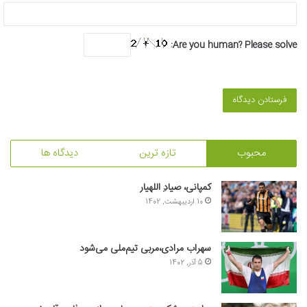
Are you human? Please solve:
محبوب
تازه ترین
دیدگاه ها
کمپانی، صیادِ اللهیار
10 اردیبهشت, 1402
سهراب مرادی،مربی تیم‌ملی می‌شود
5 آذر, 1402