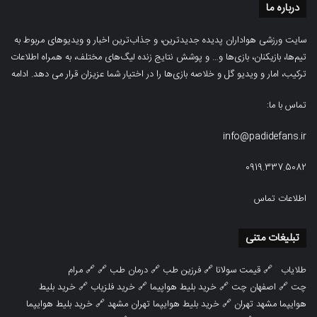
درباره ما
سایت ورزشی هواداران پدیده جدیدترین، و جذاب‌ترین اخبار و ویدیوهای مربوط به
تیم‌ها، بازیکنان، بازی‌ها و… و پوشش نتایج زنده لیگ‌های مختلف، به همراه اطلاعات
ترکیب، امار و ویدیو‌‌ گل‌ و خلاصه بازی‌ها را در اختیار شما عزیزان قرار می دهد.
ادامه
تماس با ما:
info@padidefans.ir
0919.337.5082
اطلاعات تماس
تبلیغات متنی
طلایاب
🔗
قیمت سولانا
🔗
فرزین طب
🔗
درمان طب
🔗 🔗
مرام
چت
🔗
اصفهان چت
🔗
خرید بلیط هواپیما
🔗
خرید فلزیاب
🔗
خرید بلیط
هوایپما مشهد تهران
🔗
خرید بلیط هوایپما تهران مشهد
🔗
خرید بلیط هوایپما