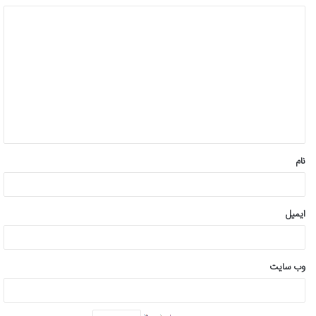
د
ی
د
گ
ا
ه
*
نام
ایمیل
وب‌ سایت