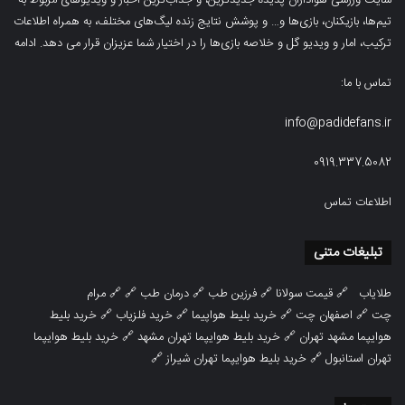
سایت ورزشی هواداران پدیده جدیدترین، و جذاب‌ترین اخبار و ویدیوهای مربوط به
تیم‌ها، بازیکنان، بازی‌ها و… و پوشش نتایج زنده لیگ‌های مختلف، به همراه اطلاعات
ترکیب، امار و ویدیو‌‌ گل‌ و خلاصه بازی‌ها را در اختیار شما عزیزان قرار می دهد.
ادامه
تماس با ما:
info@padidefans.ir
0919.337.5082
اطلاعات تماس
تبلیغات متنی
طلایاب
🔗
قیمت سولانا
🔗
فرزین طب
🔗
درمان طب
🔗 🔗
مرام
چت
🔗
اصفهان چت
🔗
خرید بلیط هواپیما
🔗
خرید فلزیاب
🔗
خرید بلیط
هوایپما مشهد تهران
🔗
خرید بلیط هوایپما تهران مشهد
🔗
خرید بلیط هوایپما
تهران استانبول
🔗
خرید بلیط هوایپما تهران شیراز
🔗