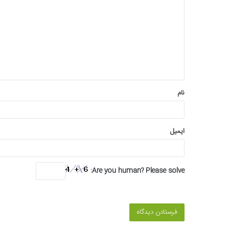
ی
د
گ
ا
ه
*
نام
ایمیل
Are you human? Please solve: