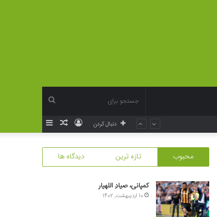
جستجو
ورود
نوشته
سایدبار
دنبال کردن
برای
تصادفی
محبوب
تازه ترین
دیدگاه ها
کمپانی، صیادِ اللهیار
10 اردیبهشت, 1402