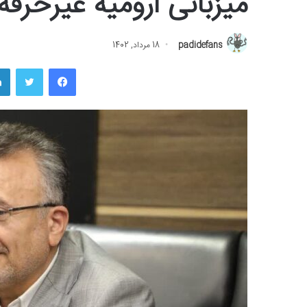
میزبانی ارومیه غیرحرفه‌
padidefans
18 مرداد, 1402
فیسبوک
توییتر