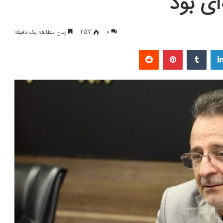
ای بود
0
257
زمان مطالعه یک دقیقه
لینکداین
تامبلر
پینتریست
Reddit