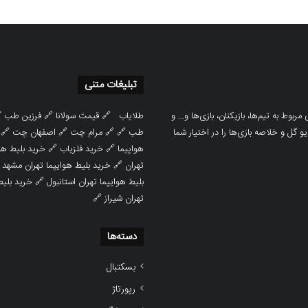
تبلیغات متنی

فرزین طب
🔗
قیمت سولانا
🔗
طلایاب
سایت ورزشی هواداران پدیده جدیدترین، 
🔗
اصفهان چت
🔗
مرام چت
🔗 🔗
طب
پوشش نتایج زنده لیگ‌های مختلف، به همر
هوایپما مشهد
🔗
خرید فلزیاب
🔗
هواپیما

خرید بلیط هوایپما تهران مشهد
🔗
تهران
ط هوایپما
🔗
بلیط هوایپما تهران استانبول
🔗
تهران شیراز
دسته‌ها
بسکتبال
رپورتاژ