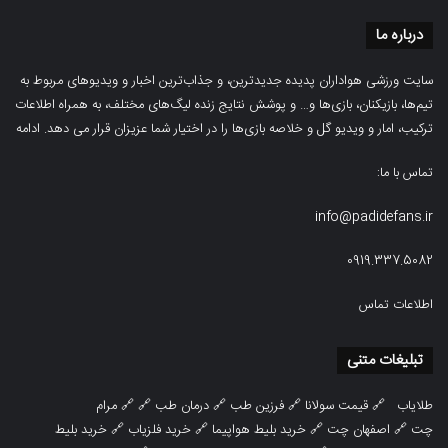
درباره ما
سایت ورزشی هواداران پدیده جدیدترین، و جذاب‌ترین اخبار و ویدیوهای مربوط به
تیم‌ها، بازیکنان، بازی‌ها و… و پوشش نتایج زنده لیگ‌های مختلف، به همراه اطلاعات
ترکیب، امار و ویدیو‌‌ گل‌ و خلاصه بازی‌ها را در اختیار شما عزیزان قرار می دهد.
ادامه
تماس با ما:
info@padidefans.ir
0919.337.5082
اطلاعات تماس
تبلیغات متنی
طلایاب
🔗
قیمت سولانا
🔗
فرزین طب
🔗
درمان طب
🔗 🔗
مرام
چت
🔗
اصفهان چت
🔗
خرید بلیط هواپیما
🔗
خرید فلزیاب
🔗
خرید بلیط