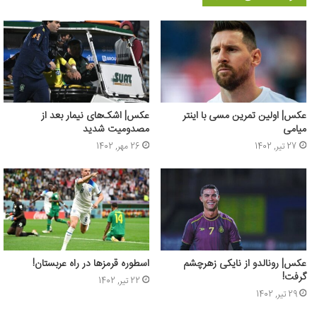
عکس‌| اولین تمرین مسی با اینتر
عکس| اشک‌های نیمار بعد از
میامی
مصدومیت شدید
27 تیر, 1402
26 مهر, 1402
عکس‌| رونالدو از نایکی زهرچشم
اسطوره قرمزها در راه عربستان!
گرفت!
22 تیر, 1402
29 تیر, 1402