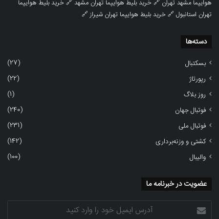
هوایپما مشهد تهران
🔗
خرید بلیط هوایپما تهران مشهد
🔗
خرید بلیط هوایپما
تهران استانبول
🔗
خرید بلیط هوایپما تهران شیراز
🔗
دسته‌ها
(27)
بسکتبال
(22)
رپورتاژ
(1)
روز بلاگ
(240)
فوتبال جهان
(231)
فوتبال ملی
(142)
کشتی و وزنه‌برداری
(100)
والیبال
عضویت در خبرنامه ما
آدرس
ایمیل