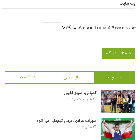
وب‌ سایت
Are you human? Please solve:
محبوب
تازه ترین
دیدگاه ها
کمپانی، صیادِ اللهیار
10 اردیبهشت, 1402
سهراب مرادی،مربی تیم‌ملی می‌شود
5 آذر, 1402