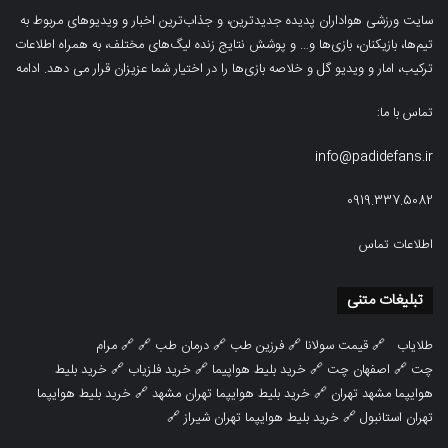
سایت ورزشی هواداران پدیده جدیدترین، و جذاب‌ترین اخبار و ویدیوهای مربوط به
تیم‌ها، بازیکنان، بازی‌ها و… و پوشش نتایج زنده لیگ‌های مختلف، به همراه اطلاعات
ترکیب، امار و ویدیو‌‌ گل‌ و خلاصه بازی‌ها را در اختیار شما عزیزان قرار می دهد.
ادامه
تماس با ما:
info@padidefans.ir
0919.337.5082
اطلاعات تماس
تبلیغات متنی
طلایاب
🔗
قیمت سولانا
🔗
فرزین طب
🔗
درمان طب
🔗 🔗
مرام
چت
🔗
اصفهان چت
🔗
خرید بلیط هواپیما
🔗
خرید فلزیاب
🔗
خرید بلیط
هوایپما مشهد تهران
🔗
خرید بلیط هوایپما تهران مشهد
🔗
خرید بلیط هوایپما
تهران استانبول
🔗
خرید بلیط هوایپما تهران شیراز
🔗