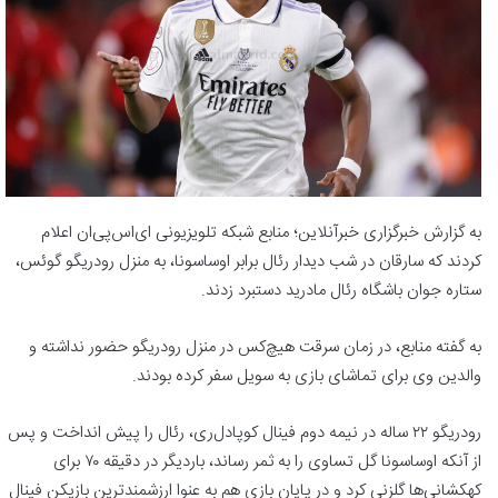
به گزارش خبرگزاری خبرآنلاین؛ منابع شبکه تلویزیونی ای‌اس‌پی‌ان اعلام
کردند که سارقان در شب دیدار رئال برابر اوساسونا، به منزل رودریگو گوئس،
ستاره جوان باشگاه رئال مادرید دستبرد زدند.
به گفته منابع، در زمان سرقت هیچ‌کس در منزل رودریگو حضور نداشته و
والدین وی برای تماشای بازی به سویل سفر کرده بودند.
رودریگو ۲۲ ساله در نیمه دوم فینال کوپادل‌ری، رئال را پیش انداخت و پس
از آنکه اوساسونا گل تساوی را به ثمر رساند، باردیگر در دقیقه ۷۰ برای
کهکشانی‌ها گلزنی کرد و در پایان بازی هم به عنوا ارزشمندترین بازیکن فینال