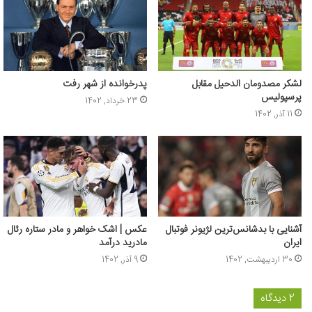
لشکر مصدومان الدحیل مقابل
پدرخوانده از شهر رفت
پرسپولیس
23 خرداد, 1402
11 آذر, 1402
آشنایی با بدشانس‌ترین لژیونر فوتبال
عکس | اشک خواهر و مادر ستاره رئال
ایران
مادرید درآمد
30 اردیبهشت, 1402
9 آذر, 1402
2 دیدگاه