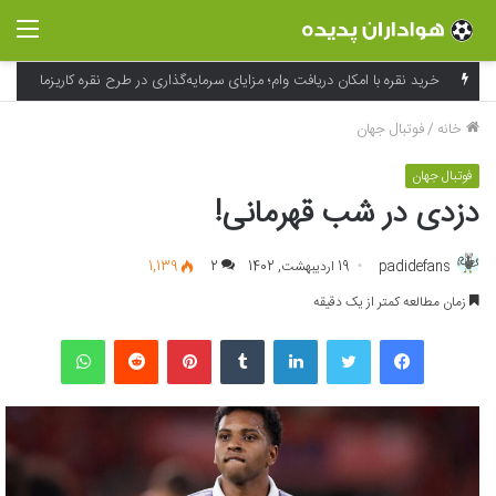
منو
خانه
/
فوتبال جهان
فوتبال جهان
دزدی در شب قهرمانی!
padidefans
19 اردیبهشت, 1402
2
1,139
زمان مطالعه کمتر از یک دقیقه
فیسبوک
توییتر
لینکداین
تامبلر
پینتریست
Reddit
واتس آپ