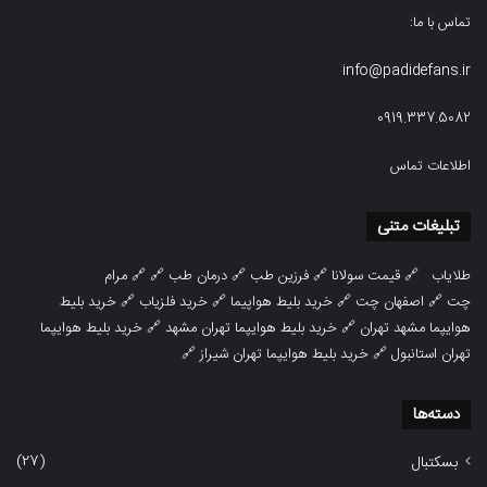
تماس با ما:
info@padidefans.ir
0919.337.5082
اطلاعات تماس
تبلیغات متنی
طلایاب
🔗
قیمت سولانا
🔗
فرزین طب
🔗
درمان طب
🔗 🔗
مرام
چت
🔗
اصفهان چت
🔗
خرید بلیط هواپیما
🔗
خرید فلزیاب
🔗
خرید بلیط
هوایپما مشهد تهران
🔗
خرید بلیط هوایپما تهران مشهد
🔗
خرید بلیط هوایپما
تهران استانبول
🔗
خرید بلیط هوایپما تهران شیراز
🔗
دسته‌ها
(27)
بسکتبال