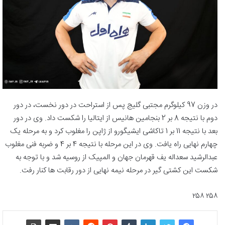
در وزن 97 کیلوگرم مجتبی گلیج پس از استراحت در دور نخست، در دور
دوم با نتیجه 8 بر 2 بنجامین هانیس از ایتالیا را شکست داد. وی در دور
بعد با نتیجه 11 بر 1 تاکاشی ایشیگورو از ژاپن را مغلوب کرد و به مرحله یک
چهارم نهایی راه یافت. وی در این مرحله با نتیجه 4 بر 4 و ضربه فنی مغلوب
عبدالرشید سعداله یف قهرمان جهان و المپیک از روسیه شد و با توجه به
شکست این کشتی گیر در مرحله نیمه نهایی از دور رقابت ها کنار رفت.
۲۵۸ ۲۵۸