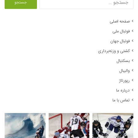
س
ت
ج
صفحه اصلی
و
فوتبال ملی
ب
ر
فوتبال جهان
ا
کشتی و وزنه‌برداری
ی
:
بسکتبال
والیبال
رپورتاژ
درباره ما
تماس با ما