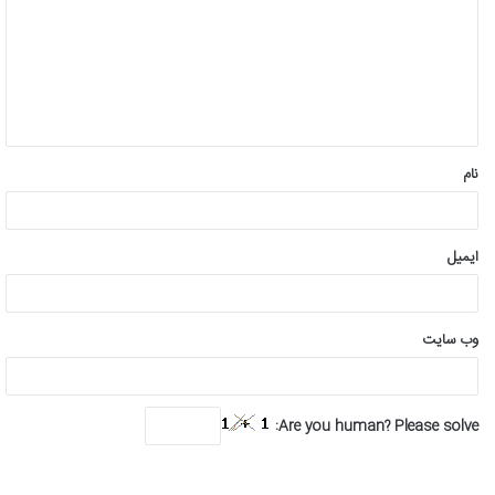
د
گ
ا
ه
*
نام
ایمیل
وب‌ سایت
Are you human? Please solve: