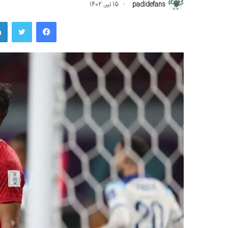
padidefans
15 تیر, 1402
فیسبوک
توییتر