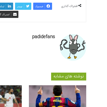
اشتراک گذاری
فیسبوک
توییتر
لینکد
اشتراک گذ
padidefans
نوشته های مشابه