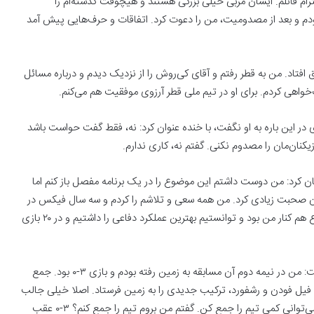
رام قائلم. ایشان مربی خیلی بزرگی هستند و هیچوقت گذشته‌ام را
 و بعد از مصدومیت، من را دعوت کرد. اتفاقات و حرف‌هایی پیش‌ آمد
 افتاد. من به قطر رفتم و آقای کی‌روش را از نزدیک دیدم و درباره مسائل
خواهی کردم. برای او در تیم ملی قطر آرزوی موفقیت هم می‌کنم.
 در این باره به او نگفت، با خنده عنوان کرد: نه، فقط گفت حواست باشد
بازیکنان‌مان را مصدوم نکنی. گفتم نه، کاری ندارم.
کرد: من دوست داشتم این موضوع را در یک برنامه مفصل باز کنم اما
‌توان صحبت زیادی کرد. من همه سعی و تلاشم را کردم و سه سال فیکس در
همه بازی‌ها حضور داشتم و خیلی هم خوب کار کردم؛ حتی شجاع هم کنار من بود و توانستیم بهترین عملکرد دفاعی را داشتیم و در ۲۰ بازی
کنعانی‌زادگان درباره حضور یک نیمه‌ای در دیدار برابر انگلیس گفت: من در نیمه دوم آن مسابقه به زمین رفته بودم و بازی ۳-۰ بود. جمع
ا فیل فودن و رشفورد، ترکیب جدیدی را به زمین فرستاد. اصلا خیلی جالب
بود. بین دو نیمه من داخل رفتم و [کی‌روش] گفت حسین، اگر می‌توانی کمی تیم را جمع کن. گفتم من بروم تیم را جمع کنم؟ ۳-۰ عقب