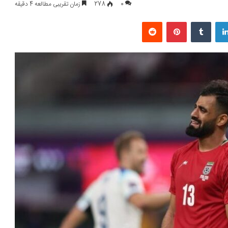
0
278
زمان تقریبی مطالعه 4 دقیقه
لینکداین
تامبلر
پینتریست
Reddit