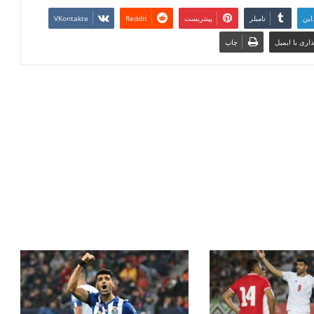
این
تامبلر
پینتریست
Reddit
VKontakte
اری با ایمیل
چاپ