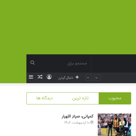
جستجو
ورود
نوشته
سایدبار
دنبال کردن
برای
تصادفی
محبوب
تازه ترین
دیدگاه ها
کمپانی، صیادِ اللهیار
10 اردیبهشت, 1402