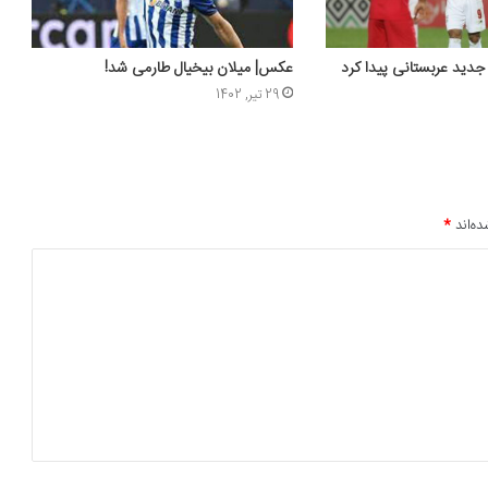
عکس‌| میلان بیخیال طارمی شد!
29 تیر, 1402
ده‌اند
*