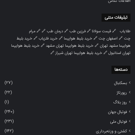
اطلاعات تماس
تبلیغات متنی
طلایاب
🔗
قیمت سولانا
🔗
فرزین طب
🔗
درمان طب
🔗 🔗
مرام
چت
🔗
اصفهان چت
🔗
خرید بلیط هواپیما
🔗
خرید فلزیاب
🔗
خرید بلیط
هوایپما مشهد تهران
🔗
خرید بلیط هوایپما تهران مشهد
🔗
خرید بلیط هوایپما
تهران استانبول
🔗
خرید بلیط هوایپما تهران شیراز
🔗
دسته‌ها
(27)
بسکتبال
(22)
رپورتاژ
(1)
روز بلاگ
(240)
فوتبال جهان
(231)
فوتبال ملی
(142)
کشتی و وزنه‌برداری