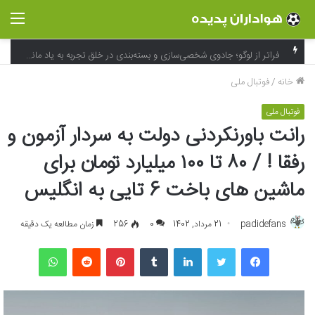
منو
فراتر از لوگو؛ جادوی شخصی‌سازی و بسته‌بندی در خلق تجربه به یاد ماندنی برند
خانه
/
فوتبال ملی
فوتبال ملی
رانت باورنکردنی دولت به سردار آزمون و
رفقا ! / ۸۰ تا ۱۰۰ میلیارد تومان برای
ماشین های باخت 6 تایی به انگلیس
padidefans
21 مرداد, 1402
0
256
زمان مطالعه یک دقیقه
فیسبوک
توییتر
لینکداین
تامبلر
پینتریست
Reddit
واتس آپ