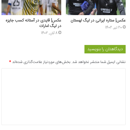
عکس‌| ستاره ایرانی در لیگ لهستان
عکس‌| قایدی در آستانه کسب جایزه
در لیگ امارات
20 تیر, 1402
8 آبان, 1402
دیدگاهتان را بنویسید
نشانی ایمیل شما منتشر نخواهد شد.
بخش‌های موردنیاز علامت‌گذاری شده‌اند
*
د
ی
د
گ
ا
ه
*