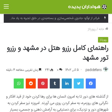
منو
فراتر از لوگو؛ جادوی شخصی‌سازی و بسته‌بندی در خلق تجربه به یاد ماندنی برند
خانه
/
رپورتاژ
رپورتاژ
راهنمای کامل رزرو هتل در مشهد و رزرو
تور مشهد
padidefans
5 آذر, 1402
0
241
زمان تقریبی مطالعه 4 دقیقه
فیسبوک
توییتر
لینکداین
تامبلر
پینتریست
Reddit
واتس آپ
از گذشته های دور تا به امروز، انسان ها برای رها کردن خود از قید افکار و
نگرانی های روزمره، به سفر کردن روی می آورند. امروزه نیز سفر کردن به
شهرهای دور و نزدیک، برای دستیابی به آرامش ذهنی و جسمی، بسیار