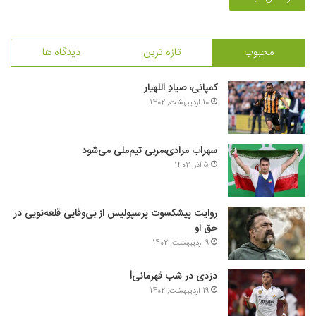
محبوب
تازه ترین
دیدگاه ها
کمپانی، صیادِ اللهیار
10 اردیبهشت, 1402
سهراب مرادی،مربی تیم‌ملی می‌شود
5 آذر, 1402
روایت پیشکسوت پرسپولیس از بی‌وفایی قلعه‌نویی در
حق او
9 اردیبهشت, 1402
دزدی در شب قهرمانی!
19 اردیبهشت, 1402