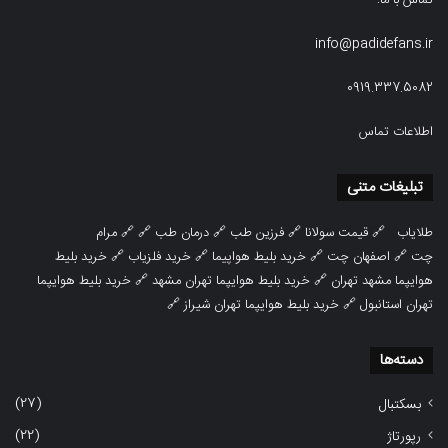
info@padidefans.ir
0919.337.5082
اطلاعات تماس
تبلیغات متنی
طلایاب
🔗
قیمت سولانا
🔗
فرزین طب
🔗
درمان طب
🔗 🔗
مرام
چت
🔗
اصفهان چت
🔗
خرید بلیط هواپیما
🔗
خرید فلزیاب
🔗
خرید بلیط
هوایپما مشهد تهران
🔗
خرید بلیط هوایپما تهران مشهد
🔗
خرید بلیط هوایپما
تهران استانبول
🔗
خرید بلیط هوایپما تهران شیراز
🔗
دسته‌ها
(27)
بسکتبال
(22)
رپورتاژ