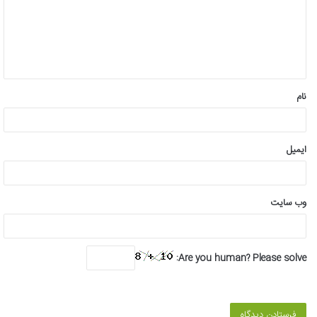
گ
ا
ه
*
نام
ایمیل
وب‌ سایت
Are you human? Please solve: