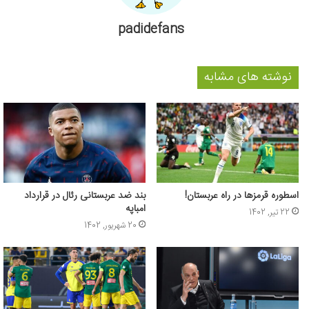
padidefans
نوشته های مشابه
اسطوره قرمزها در راه عربستان!
بند ضد عربستانی رئال در قرارداد
امباپه
22 تیر, 1402
20 شهریور, 1402