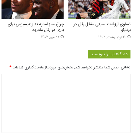
تساوی ارزشمند سیتی مقابل رئال در
چراغ سبز امباپه به وینیسیوس برای
برنابئو
بازی در رئال مادرید
20 اردیبهشت, 1402
22 مهر, 1402
دیدگاهتان را بنویسید
نشانی ایمیل شما منتشر نخواهد شد.
بخش‌های موردنیاز علامت‌گذاری شده‌اند
*
د
ی
د
گ
ا
ه
*