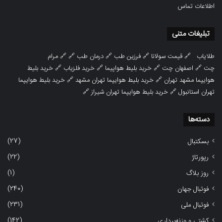
اطلاعات تماس
تبلیغات متنی
طلایاب
🔗
قیمت سولانا
🔗
فرزین طب
🔗
درمان طب
🔗 🔗
مرام
چت
🔗
اصفهان چت
🔗
خرید بلیط هواپیما
🔗
خرید فلزیاب
🔗
خرید بلیط
هوایپما مشهد تهران
🔗
خرید بلیط هوایپما تهران مشهد
🔗
خرید بلیط هوایپما
تهران استانبول
🔗
خرید بلیط هوایپما تهران شیراز
🔗
دسته‌ها
(27)
بسکتبال
(22)
رپورتاژ
(1)
روز بلاگ
(240)
فوتبال جهان
(231)
فوتبال ملی
(142)
کشتی و وزنه‌برداری