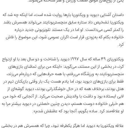
یکی از زوج‌های موفق صنعت ورزش و هنر شناخته می‌شوند.
داستان آشنایی دیوید و ویکتوریا بارها روایت شده است، اما اینکه چه شد که
ویکتوریا تشخیص داد ستاره سابق منچستریونایتد می‌تواند همسرش باشد
را کمتر کسی می‌دانست. او اما در یک مستند تلویزیونی جدید درباره
خانواده بکام که به‌زودی قرار است اکران عمومی شود، این موضوع را فاش
کرد.
ویکتوریای 49 ساله که سال 1997 دیوید را شناخت و دو سال بعد با او ازدواج
کرد، در بخشی از این مستند، می‌گوید: «اینکه من برای تماشای بازی‌های
منچستریونایتد به ورزشگاه می‌رفتم، با همه حرف‌هایی که درباره‌ام می‌زند،
فقط برای بازی‌های دیوید بود، اما یادم هست یک بار وقتی بازیکنان تیم در
هتل‌ بودند، برخلاف همه که در حال خوشگذرانی بودند، دیوید گوشه‌ای از
لابی ایستاده بود و داشت با والدینش صحبت می‌کرد. از آنجایی که خود من
هم خیلی خانواده دوست هستم، دیدن چنین خصلتی در دیوید بیشتر مرا به
او علاقه‌مند کرد. ساده بگویم، آنجا بود که عاشقش شدم».
علاقه ویکتوریا به دیوید اما هرگز یکطرفه نبود، چرا که همسرش هم در بخشی