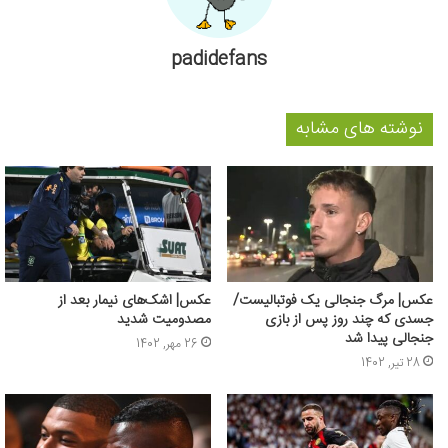
padidefans
نوشته های مشابه
عکس| مرگ جنجالی یک فوتبالیست/
عکس| اشک‌های نیمار بعد از
جسدی که چند روز پس از بازی
مصدومیت شدید
جنجالی پیدا شد
26 مهر, 1402
28 تیر, 1402