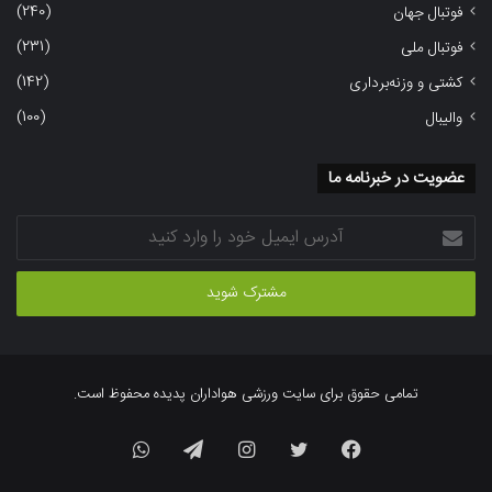
(240)
فوتبال جهان
(231)
فوتبال ملی
(142)
کشتی و وزنه‌برداری
(100)
والیبال
عضویت در خبرنامه ما
آدرس
ایمیل
خود
را
وارد
کنید
تمامی حقوق برای سایت ورزشی هواداران پدیده محفوظ است.
فیسبوک
توییتر
اینستاگرام
تلگرام
واتس