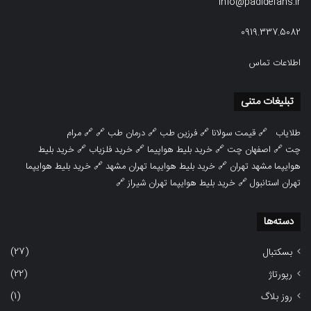
info@padidefans.ir
0919.337.5082
اطلاعات تماس
تبلیغات متنی
طلایاب
🔗
قیمت سولانا
🔗
فرزین طب
🔗
درمان طب
🔗 🔗
مرام
چت
🔗
اصفهان چت
🔗
خرید بلیط هواپیما
🔗
خرید فلزیاب
🔗
خرید بلیط
هوایپما مشهد تهران
🔗
خرید بلیط هوایپما تهران مشهد
🔗
خرید بلیط هوایپما
تهران استانبول
🔗
خرید بلیط هوایپما تهران شیراز
🔗
دسته‌ها
(27)
بسکتبال
(22)
رپورتاژ
(1)
روز بلاگ